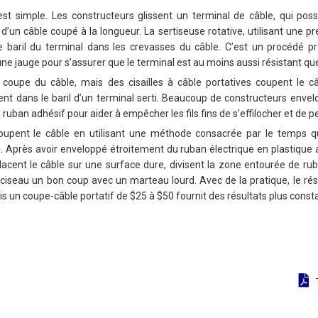
 est simple. Les constructeurs glissent un terminal de câble, qui pos
 d’un câble coupé à la longueur. La sertiseuse rotative, utilisant une p
e baril du terminal dans les crevasses du câble. C’est un procédé pr
c une jauge pour s’assurer que le terminal est au moins aussi résistant qu
la coupe du câble, mais des cisailles à câble portatives coupent le 
ment dans le baril d’un terminal serti. Beaucoup de constructeurs enve
uban adhésif pour aider à empêcher les fils fins de s’effilocher et de pe
oupent le câble en utilisant une méthode consacrée par le temps q
 Après avoir enveloppé étroitement du ruban électrique en plastique a
s placent le câble sur une surface dure, divisent la zone entourée de ru
ciseau un bon coup avec un marteau lourd. Avec de la pratique, le ré
un coupe-câble portatif de $25 à $50 fournit des résultats plus const