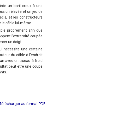
sède un baril creux à une
ression élevée et un jeu de
écis, et les constructeurs
e le câble lui-même.
câble proprement afin que
loppent l’extrémité coupée
rcer un doigt.
ui nécessite une certaine
utour du câble à l’endroit
ban avec un ciseau à froid
sultat peut être une coupe
ants.
Télécharger au format PDF