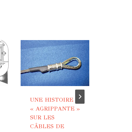
UNE HISTOIRE
ASTUC
« AGRIPPANTE »
COMMA
SUR LES
VOL
CÂBLES DE