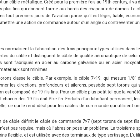
n câble métallique. Créé pour la première fois au 19th century, il va d
s plus fins qui donnent forme aux bords des chapeaux de dames. Le
s tout premiers jours de l’aviation parce qu’il est léger, fiable, écono
mettre une action de commande autour d’un angle ou contreventer une 
res normalisent la fabrication des trois principaux types utilisés dans le
rantes du câble et distinguent le câble de qualité aéronautique de celui
ois sont fabriqués en acier au carbone galvanisé ou en acier inoxyda
 matériaux sont minimes.
torons classe le câble. Par exemple, le câble 7×19, qui mesure 1/8″ d
onner les directions, profondeurs et ailerons, possède sept torons qui 
n est composé de 19 fils fins. Pour un câble plus petit tel que la varié
 chacun des 19 fils doit être fin. Enduits d’un lubrifiant permanent, les
nelle, ce qui le rend idéal pour les câbles de commande qui utilisent u
 de câble définit le câble de commande 7×7 (sept torons de sept fils 
 n’est pas requise, mais où l’abrasion pose un problème. La troisième sp
ins flexible, et est utilisée avec des terminaux de type sertissage. L’util