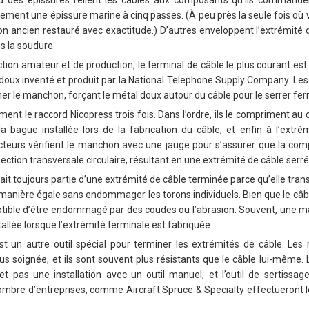
u des épissures relient les câbles aux composants qu’ils commande
sement une épissure marine à cinq passes. (À peu près la seule fois où 
on ancien restauré avec exactitude.) D’autres enveloppent l’extrémité d
s la soudure.
ction amateur et de production, le terminal de câble le plus courant es
ux inventé et produit par la National Telephone Supply Company. Les 
mer le manchon, forçant le métal doux autour du câble pour le serrer f
ent le raccord Nicopress trois fois. Dans l’ordre, ils le compriment au
a bague installée lors de la fabrication du câble, et enfin à l’extré
cteurs vérifient le manchon avec une jauge pour s’assurer que la c
ection transversale circulaire, résultant en une extrémité de câble serré
it toujours partie d’une extrémité de câble terminée parce qu’elle trans
e manière égale sans endommager les torons individuels. Bien que le câb
eptible d’être endommagé par des coudes ou l’abrasion. Souvent, une m
stallée lorsque l’extrémité terminale est fabriquée.
st un autre outil spécial pour terminer les extrémités de câble. Les
plus soignée, et ils sont souvent plus résistants que le câble lui-même.
 pas une installation avec un outil manuel, et l’outil de sertissa
ombre d’entreprises, comme Aircraft Spruce & Specialty effectueront l