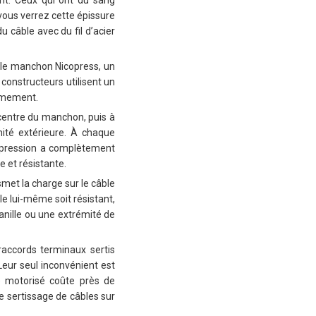
nt. Ceux qui ont du sang
vous verrez cette épissure
u câble avec du fil d’acier
t le manchon Nicopress, un
constructeurs utilisent un
ermement.
 centre du manchon, puis à
mité extérieure. À chaque
ompression a complètement
e et résistante.
met la charge sur le câble
le lui-même soit résistant,
anille ou une extrémité de
 raccords terminaux sertis
 Leur seul inconvénient est
ge motorisé coûte près de
e sertissage de câbles sur