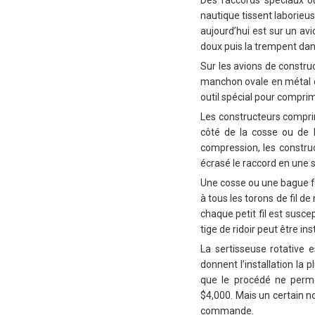
Des raccords spéciaux o
nautique tissent laborieu
aujourd’hui est sur un avi
doux puis la trempent dan
Sur les avions de constru
manchon ovale en métal do
outil spécial pour compri
Les constructeurs comprim
côté de la cosse ou de l
compression, les constru
écrasé le raccord en une s
Une cosse ou une bague fa
à tous les torons de fil d
chaque petit fil est susc
tige de ridoir peut être in
La sertisseuse rotative e
donnent l’installation la 
que le procédé ne permet
$4,000.
Mais un certain n
commande.