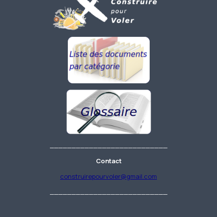
___________________________
Contact
construirepourvoler@gmail.com
___________________________