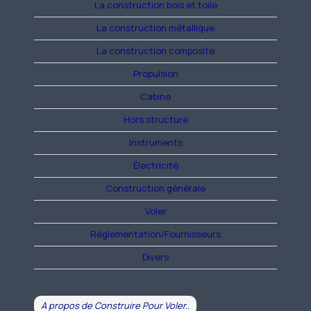
La construction bois et toile
La construction métallique
La construction composite
Propulsion
Cabine
Hors structure
Instruments
Électricité
Construction générale
Voler
Réglementation/Fournisseurs
Divers
A propos de Construire Pour Voler..