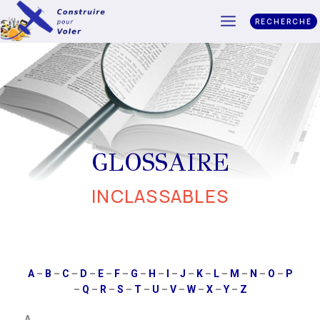
RECHERCHE
GLOSSAIRE
INCLASSABLES
A
–
B
–
C
–
D
–
E
–
F
–
G
–
H
–
I
–
J
–
K
–
L
–
M
–
N
–
O
–
P
–
Q
–
R
–
S
–
T
–
U
–
V
–
W
–
X
–
Y
–
Z
A