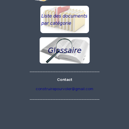
___________________________
Contact
construirepourvoler@gmail.com
___________________________