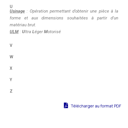
U
Usinage
: Opération permettant d’obtenir une pièce à la
forme et aux dimensions souhaitées à partir d’un
matériau brut.
ULM
:
U
ltra
L
éger
M
otorisé
V
W
X
Y
Z
Télécharger au format PDF