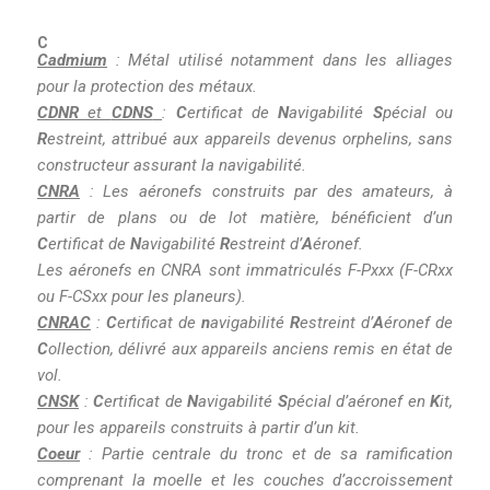
C
Cadmium
: Métal utilisé notamment dans les alliages
pour la protection des métaux.
CDNR
et
CDNS
:
C
ertificat de
N
avigabilité
S
pécial ou
R
estreint, attribué aux appareils devenus orphelins, sans
constructeur assurant la navigabilité.
CNRA
: Les aéronefs construits par des amateurs, à
partir de plans ou de lot matière, bénéficient d’un
C
ertificat de
N
avigabilité
R
estreint d’
A
éronef.
Les aéronefs en CNRA sont immatriculés F-Pxxx (F-CRxx
ou F-CSxx pour les planeurs).
CNRAC
:
C
ertificat de
n
avigabilité
R
estreint d’
A
éronef de
C
ollection, délivré aux appareils anciens remis en état de
vol.
CNSK
:
C
ertificat de
N
avigabilité
S
pécial d’aéronef en
K
it,
pour les appareils construits à partir d’un kit.
Coeur
: Partie centrale du tronc et de sa ramification
comprenant la moelle et les couches d’accroissement