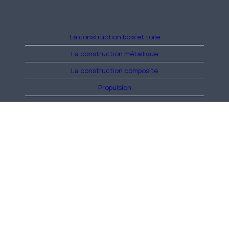
La construction bois et toile
La construction métallique
La construction composite
Propulsion
Cabine
Hors structure
Instruments
Électricité
Construction générale
Voler
Réglementation/Fournisseurs
Divers