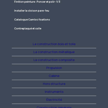
Finition peinture : Poncer et polir -1/3
Installer la cloison pare-feu
Catalogue Camloc fixations
Contreplaqué et colle
La construction bois et toile
La construction métallique
La construction composite
Propulsion
Cabine
Hors structure
Instruments
Électricité
Construction générale