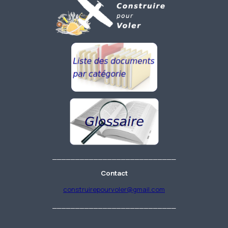
___________________________
Contact
construirepourvoler@gmail.com
___________________________