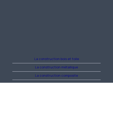
La construction bois et toile
La construction métallique
La construction composite
Propulsion
Cabine
Hors structure
Instruments