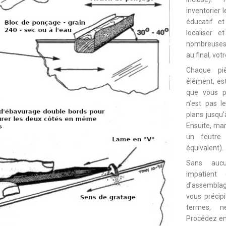
inventorier 
éducatif et
localiser e
nombreuses 
au final, vot
Chaque piè
élément, es
que vous pui
n’est pas l
plans jusqu’à 
Ensuite, ma
un feutre 
équivalent).
Sans auc
impatient
d’assemblag
vous précipi
termes, n
Procédez en