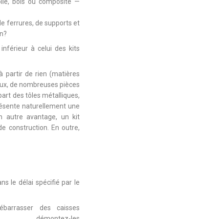
toile, bois ou composite —
de ferrures, de supports et
in?
nférieur à celui des kits
 partir de rien (matières
iaux, de nombreuses pièces
part des tôles métalliques,
résente naturellement une
n autre avantage, un kit
de construction. En outre,
s le délai spécifié par le
barrasser des caisses
age, démontez-les