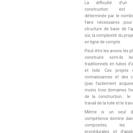
La difficulté d’un
construction est r
déterminée par le nombr
faire nécessaires pour
structure de base de l’a
sûr, la complexité du proj
en ligne de compte.
Peut-être les avions les plu
construire sont-ils 
traditionnels en tubes d’a
et toile. Ces projets 
connaissances et des 
(pas facilement acquis
moins trois domaines f
de la construction… le
travail de la toile et le trav
Même si un seul d
compétence domine dans
composites, les 
procédurales et d’appl