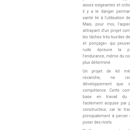
assez exigeantes et critiq
il y a le danger perma
santé lié à l’utilisation 
Mais, pour moi, l’aspe
attrayant d’un projet co
les tâches très lourdes 
et ponçage» qui peuve
rude épreuve la pa
l’endurance, même du con
plus déterminé.
Un projet de kit mét
revanche, ne req
développement que d
compétence. Cette co
base en travail du
facilement acquise par 
constructeur, car le tra
principalement à percer 
poser des rivets.