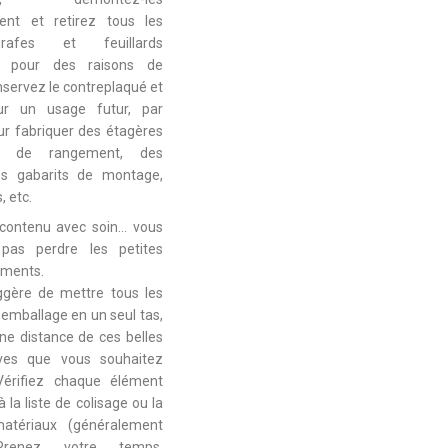
ent et retirez tous les
rafes et feuillards
s, pour des raisons de
nservez le contreplaqué et
ur un usage futur, par
r fabriquer des étagères
es de rangement, des
es gabarits de montage,
, etc.
 contenu avec soin… vous
pas perdre les petites
éments.
gère de mettre tous les
emballage en un seul tas,
ne distance de ces belles
ves que vous souhaitez
Vérifiez chaque élément
 la liste de colisage ou la
matériaux (généralement
 Prenez votre temps,