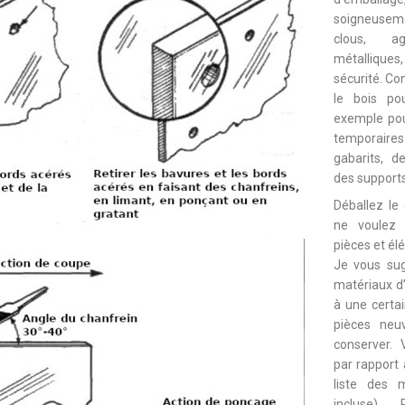
soigneusem
clous, ag
métallique
sécurité. Co
le bois po
exemple pou
temporair
gabarits, d
des supports
Déballez le
ne voulez 
pièces et él
Je vous sug
matériaux d’
à une certai
pièces neu
conserver. 
par rapport à
liste des 
incluse).