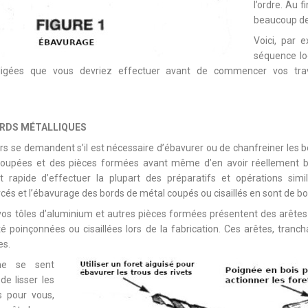
l’ordre. Au f
beaucoup de
Voici, par 
séquence lo
ligées que vous devriez effectuer avant de commencer vos trav
ORDS MÉTALLIQUES
s se demandent s’il est nécessaire d’ébavurer ou de chanfreiner les b
coupées et des pièces formées avant même d’en avoir réellement be
 rapide d’effectuer la plupart des préparatifs et opérations simil
cés et l’ébavurage des bords de métal coupés ou cisaillés en sont de b
os tôles d’aluminium et autres pièces formées présentent des arêtes 
té poinçonnées ou cisaillées lors de la fabrication. Ces arêtes, tra
es.
ne se sent
de lisser les
s pour vous,