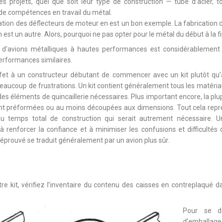
les projets, quel que soit leur type de construction — tube d’acier, 
e compétences en travail du métal.
llation des déflecteurs de moteur en est un bon exemple. La fabrication 
n est un autre. Alors, pourquoi ne pas opter pour le métal du début à la f
s d’avions métalliques à hautes performances est considérablement i
erformances similaires.
t à un constructeur débutant de commencer avec un kit plutôt qu’à
beaucoup de frustrations. Un kit contient généralement tous les matér
es éléments de quincaillerie nécessaires. Plus important encore, la plu
ont préformées ou au moins découpées aux dimensions. Tout cela rep
du temps total de construction qui serait autrement nécessaire. U
renforcer la confiance et à minimiser les confusions et difficultés 
it éprouvé se traduit généralement par un avion plus sûr.
e kit, vérifiez l’inventaire du contenu des caisses en contreplaqué dan
Pour se dé
d’emball