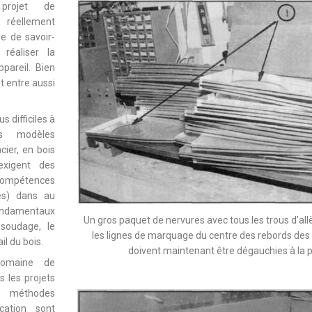
 projet de
éellement
e de savoir-
 réaliser la
ppareil. Bien
et entre aussi
s difficiles à
les modèles
cier, en bois
exigent des
compétences
es) dans au
ondamentaux
Un gros paquet de nervures avec tous les trous d’al
 soudage, le
les lignes de marquage du centre des rebords des
ail du bois.
doivent maintenant être dégauchies à la p
omaine de
 les projets
méthodes
ication sont