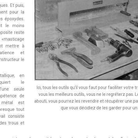
ues. Et puis,
nent pour la
des époxydes.
ct le moins
mposite reste
de «masticage
nt mettre à
tience et
structeur le
allique, en
uiert le
Ici, tous les outils qu’il vous faut pour faciliter votre
’une seule
vous les meilleurs outils, vous ne le regréterz pas. 
mpétence de
abouti, vous pourrez les revendre et récupérer une pa
 métal est
que vous décidiez de les garder pour un 
presque tout
vail consiste
des trous et