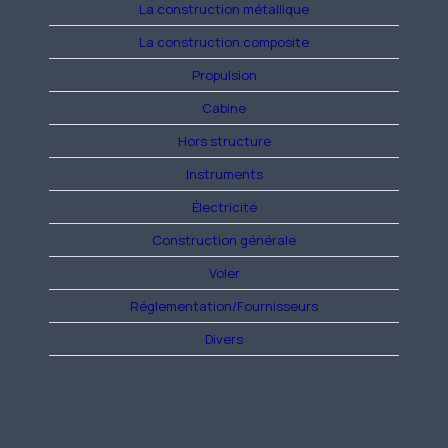
La construction métallique
La construction composite
Propulsion
Cabine
Hors structure
Instruments
Électricité
Construction générale
Voler
Réglementation/Fournisseurs
Divers