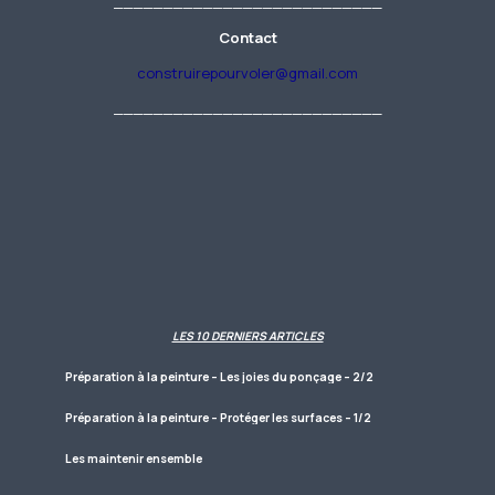
___________________________
Contact
construirepourvoler@gmail.com
___________________________
LES 10 DERNIERS ARTICLES
Préparation à la peinture – Les joies du ponçage – 2/2
Préparation à la peinture – Protéger les surfaces – 1/2
Les maintenir ensemble