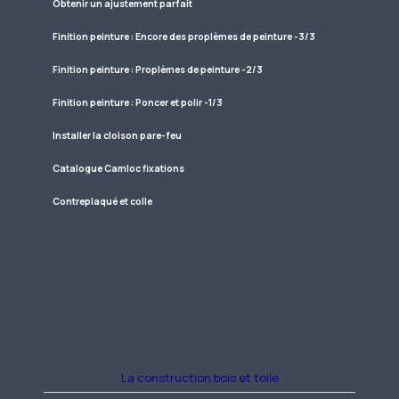
Obtenir un ajustement parfait
Finition peinture : Encore des proplèmes de peinture -3/3
Finition peinture : Proplèmes de peinture -2/3
Finition peinture : Poncer et polir -1/3
Installer la cloison pare-feu
Catalogue Camloc fixations
Contreplaqué et colle
La construction bois et toile