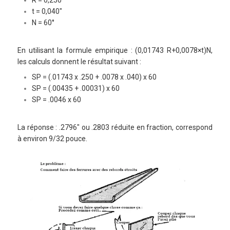
t = 0,040″
N = 60°
En utilisant la formule empirique : (0,01743 R+0,0078×t)N,
les calculs donnent le résultat suivant :
SP = (.01743 x .250 + .0078 x .040) x 60
SP = (.00435 + .00031) x 60
SP = .0046 x 60
La réponse : .2796″ ou .2803 réduite en fraction, correspond
à environ 9/32 pouce.