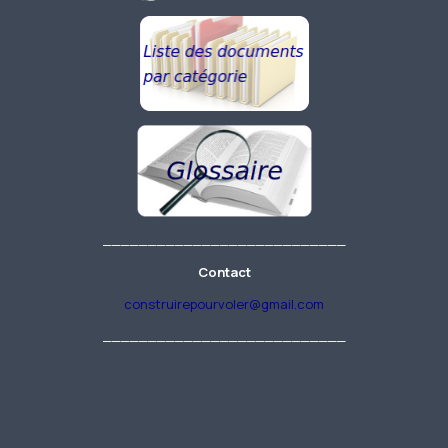
___________________________
Contact
construirepourvoler@gmail.com
___________________________