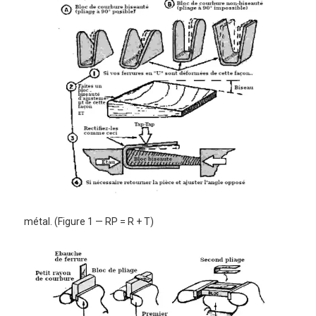
métal.
(Figure 1 — RP = R + T)