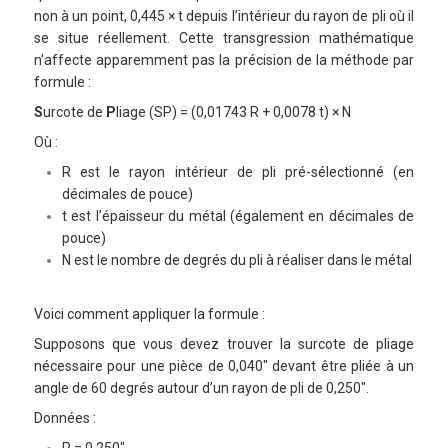
non à un point, 0,445 × t depuis l’intérieur du rayon de pli où il
se situe réellement. Cette transgression mathématique
n’affecte apparemment pas la précision de la méthode par
formule :
S
urcote de
P
liage (SP) = (0,01743 R + 0,0078 t) × N
Où :
R est le rayon intérieur de pli pré-sélectionné (en
décimales de pouce)
t est l’épaisseur du métal (également en décimales de
pouce)
N est le nombre de degrés du pli à réaliser dans le métal
Voici comment appliquer la formule :
Supposons que vous devez trouver la surcote de pliage
nécessaire pour une pièce de 0,040″ devant être pliée à un
angle de 60 degrés autour d’un rayon de pli de 0,250″.
Données :
R = 0,250″