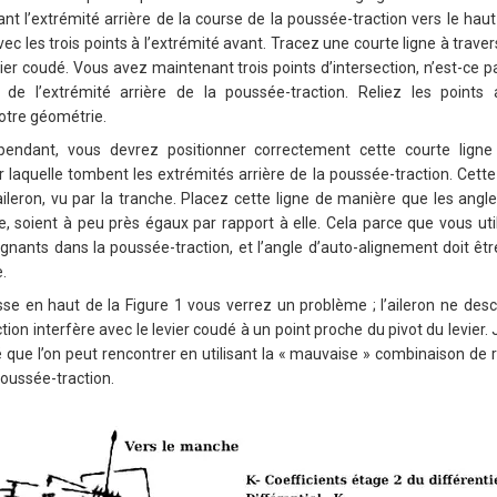
ant l’extrémité arrière de la course de la poussée-traction vers le haut 
c les trois points à l’extrémité avant. Tracez une courte ligne à travers 
vier coudé. Vous avez maintenant trois points d’intersection, n’est-ce 
 de l’extrémité arrière de la poussée-traction. Reliez les points 
votre géométrie.
pendant, vous devrez positionner correctement cette courte ligne (
laquelle tombent les extrémités arrière de la poussée-traction. Cette l
aileron, vu par la tranche. Placez cette ligne de manière que les angl
e, soient à peu près égaux par rapport à elle. Cela parce que vous u
gnants dans la poussée-traction, et l’angle d’auto-alignement doit êt
.
sse en haut de la Figure 1 vous verrez un problème ; l’aileron ne d
ion interfère avec le levier coudé à un point proche du pivot du levier. J
lté que l’on peut rencontrer en utilisant la « mauvaise » combinaison de
oussée-traction.