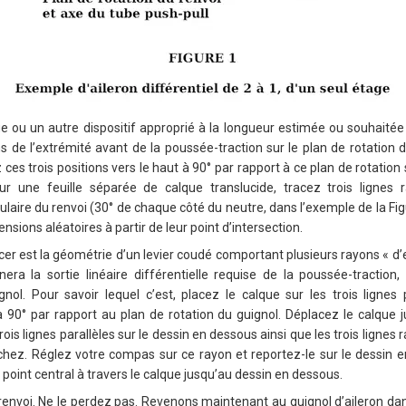
 ou un autre dispositif approprié à la longueur estimée ou souhaitée 
ns de l’extrémité avant de la poussée-traction sur le plan de rotation d
 ces trois positions vers le haut à 90° par rapport à ce plan de rotation
sur une feuille séparée de calque translucide, tracez trois lignes
laire du renvoi (30° de chaque côté du neutre, dans l’exemple de la Fig
ions aléatoires à partir de leur point d’intersection.
er est la géométrie d’un levier coudé comportant plusieurs rayons « d’e
ra la sortie linéaire différentielle requise de la poussée-traction,
gnol. Pour savoir lequel c’est, placez le calque sur les trois lignes
 90° par rapport au plan de rotation du guignol. Déplacez le calque 
ois lignes parallèles sur le dessin en dessous ainsi que les trois lignes r
chez. Réglez votre compas sur ce rayon et reportez-le sur le dessin e
 point central à travers le calque jusqu’au dessin en dessous.
u renvoi. Ne le perdez pas. Revenons maintenant au guignol d’aileron dan