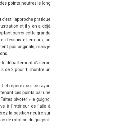
 des points neutres le long
c’est l’approche pratique
ustration et il y en a déjà
mptant parmi cette grande
e d’essais et erreurs, un
ent pas originale, mais je
ons.
ez le débattement d’aileron
els de 2 pour 1, montre un
nt et repérez sur ce rayon
ntenant ces points par une
 Faites pivoter » le guignol
e à l’intérieur de l’aile à
érez la position neutre sur
lan de rotation du guignol.