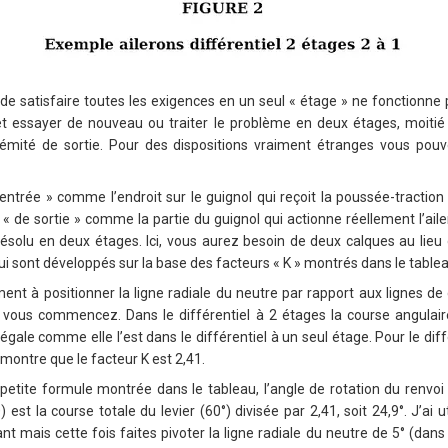
 satisfaire toutes les exigences en un seul « étage » ne fonctionne 
 essayer de nouveau ou traiter le problème en deux étages, moitié 
trémité de sortie. Pour des dispositions vraiment étranges vous pouve
d’entrée » comme l’endroit sur le guignol qui reçoit la poussée-tract
 de sortie » comme la partie du guignol qui actionne réellement l’aile
ésolu en deux étages. Ici, vous aurez besoin de deux calques au lieu
ui sont développés sur la base des facteurs « K » montrés dans le tableau
ent à positionner la ligne radiale du neutre par rapport aux lignes d
ue vous commencez. Dans le différentiel à 2 étages la course angulair
 égale comme elle l’est dans le différentiel à un seul étage. Pour le diffé
montre que le facteur K est 2,41.
petite formule montrée dans le tableau, l’angle de rotation du renvoi 
) est la course totale du levier (60°) divisée par 2,41, soit 24,9°. J’ai u
mais cette fois faites pivoter la ligne radiale du neutre de 5° (dans