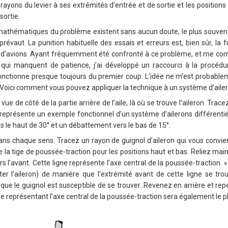
 rayons du levier à ses extrémités d’entrée et de sortie et les positions
sortie.
athématiques du problème existent sans aucun doute, le plus souvent 
prévaut. La punition habituelle des essais et erreurs est, bien sûr, la fr
 d’avions. Ayant fréquemment été confronté à ce problème, et me co
qui manquent de patience, j’ai développé un raccourci à la procédur
onctionne presque toujours du premier coup. L’idée ne m’est probablem
Voici comment vous pouvez appliquer la technique à un système d’ailer
e de côté de la partie arrière de l’aile, là où se trouve l’aileron. Trac
i représente un exemple fonctionnel d’un système d’ailerons différenti
s le haut de 30° et un débattement vers le bas de 15°.
ans chaque sens. Tracez un rayon de guignol d’aileron qui vous convie
e la tige de poussée-traction pour les positions haut et bas. Reliez mai
rs l’avant. Cette ligne représente l’axe central de la poussée-traction. «
ter l’aileron) de manière que l’extrémité avant de cette ligne se trouv
que le guignol est susceptible de se trouver. Revenez en arrière et rep
gne représentant l’axe central de la poussée-traction sera également le p