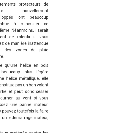
êtements protecteurs de
inte nouvellement
eloppés ont beaucoup
tribué à minimiser ce
lème. Néanmoins, il serait
ent de ralentir si vous
ez de manière inattendue
s des zones de pluie
re.
e qu’une hélice en bois
 beaucoup plus légère
ne hélice métallique, elle
onstitue pas un bon volant
ertie et peut donc cesser
tourner au vent si vous
issez une panne moteur.
 pouvez toutefois la faire
er un redémarrage moteur,