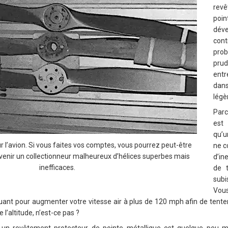
rev
po
dév
con
prob
prud
entr
dan
légè
Parc
est
qu’u
sur l’avion. Si vous faites vos comptes, vous pourrez peut-être
ne c
venir un collectionneur malheureux d’hélices superbes mais
d’in
inefficaces.
de 
sub
Vous
uant pour augmenter votre vitesse air à plus de 120 mph afin de tent
l’altitude, n’est-ce pas ?