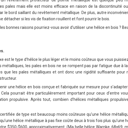
 un revêtement protecteur de pointe métallique est quelque peu m
 pales mais elle est moins efficace en raison de la discontinuité ou 
le bord saillant du revêtement métallique. De plus, autre inconvénien
 détacher si les vis de fixation rouillent et font pourrir le bois.
lles bonnes raisons pourriez-vous avoir d’utiliser une hélice en bois ? 
es.
xe est le type d’hélice le plus léger et le moins coûteux que vous puissiez
 métalliques, les pales en bois ne se rompent pas par fatigue due à la f
s que les pales métalliques et ont donc une rigidité suffisante pour ré
estructeur.
nir une hélice en bois conçue et fabriquée sur mesure pour s’adapter
t. Cela pourrait être particulièrement important pour ceux d’entre vo
tion propulsive. Après tout, combien d’hélices métalliques propulsiv
certifiée de type est beaucoup moins coûteuse qu’une hélice métalliqu
 qu’une hélice métallique à pas fixe coûte deux à trois fois plus qu’une h
re $350-$600, approximativement. (Ma belle hélice Warnke, 68×69, m