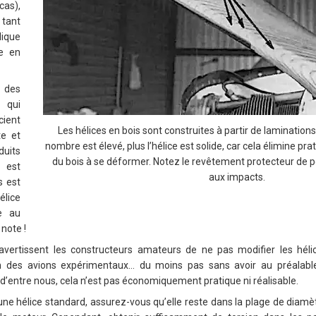
as),
 tant
lique
ce en
 des
 qui
ient
Les hélices en bois sont construites à partir de laminations
te et
nombre est élevé, plus l’hélice est solide, car cela élimine p
duits
du bois à se déformer. Notez le revêtement protecteur de p
 est
aux impacts.
s est
élice
e au
note !
 avertissent les constructeurs amateurs de ne pas modifier les hél
on des avions expérimentaux… du moins pas sans avoir au préalab
t d’entre nous, cela n’est pas économiquement pratique ni réalisable.
une hélice standard, assurez-vous qu’elle reste dans la plage de diam