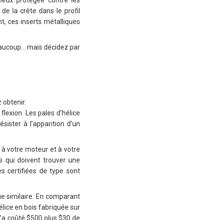
ieux protégée contre les
de la crête dans le profil
t, ces inserts métalliques
Beaucoup… mais décidez par
 obtenir.
lexion. Les pales d’hélice
sister à l’apparition d’un
 à votre moteur et à votre
us qui doivent trouver une
es certifiées de type sont
e similaire. En comparant
élice en bois fabriquée sur
’a coûté $500 plus $30 de