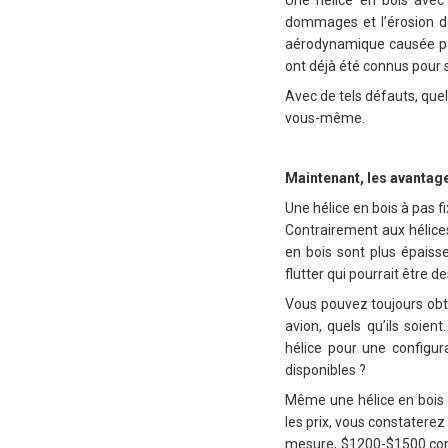
Une hélice en bois avec
dommages et l’érosion des
aérodynamique causée par 
ont déjà été connus pour se
Avec de tels défauts, que
vous-même.
Maintenant, les avantag
Une hélice en bois à pas fi
Contrairement aux hélices
en bois sont plus épaisse
flutter qui pourrait être d
Vous pouvez toujours obte
avion, quels qu’ils soien
hélice pour une configura
disponibles ?
Même une hélice en bois 
les prix, vous constaterez
mesure, $1200-$1500 cont