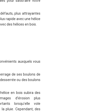
les pour satisfaire votre
défauts, plus attrayantes
plus rapide avec une hélice
vec des hélices en bois.
nconvénients auxquels vous
esserrage de ses boulons de
e desserrée ou des boulons
hélice en bois subira des
mages d’érosion plus
rtants lorsqu’elle vole
 la pluie. Cependant, des