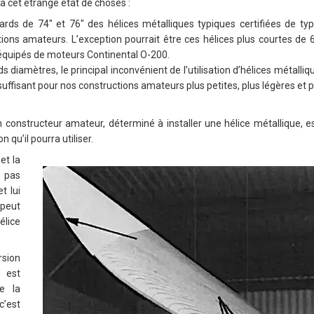
 à cet étrange état de choses :
rds de 74″ et 76″ des hélices métalliques typiques certifiées de typ
tions amateurs. L’exception pourrait être ces hélices plus courtes de
équipés de moteurs Continental O-200.
s diamètres, le principal inconvénient de l’utilisation d’hélices métalliq
suffisant pour nos constructions amateurs plus petites, plus légères et p
 constructeur amateur, déterminé à installer une hélice métallique, e
 qu’il pourra utiliser.
et la
a pas
t lui
 peut
élice
sion
) est
e la
c’est