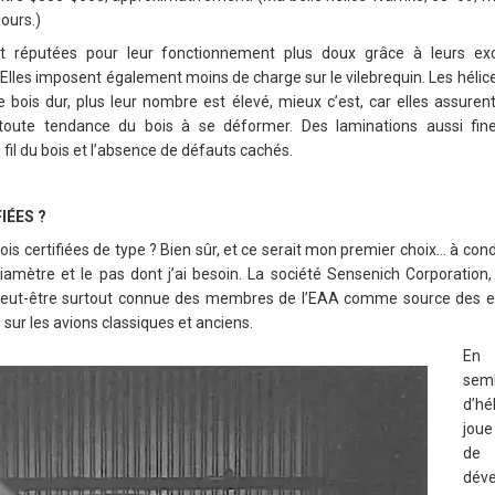
jours.)
t réputées pour leur fonctionnement plus doux grâce à leurs exce
Elles imposent également moins de charge sur le vilebrequin. Les hélice
e bois dur, plus leur nombre est élevé, mieux c’est, car elles assurent
toute tendance du bois à se déformer. Des laminations aussi fin
fil du bois et l’absence de défauts cachés.
IÉES ?
 bois certifiées de type ? Bien sûr, et ce serait mon premier choix… à cond
diamètre et le pas dont j’ai besoin. La société Sensenich Corporation
 peut-être surtout connue des membres de l’EAA comme source des ex
s sur les avions classiques et anciens.
En 
semb
d’hé
joue
de 
dév