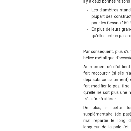
Il y a deux bonnes raisons
Les diamètres standa
plupart des construc
pour les Cessna 150 
En plus de leurs grand
qu’elles ont un pas in
Par conséquent, plus d’un
hélice métallique d’occasion
Au moment où il l’obtient 
fait raccourcir (si elle n’
déjà subi ce traitement) e
fait modifier le pas, il se
qu’elle ne soit plus une h
très sûre à utiliser.
De plus, si cette tor
supplémentaire (de pas
mal répartie le long d
longueur de la pale (et 