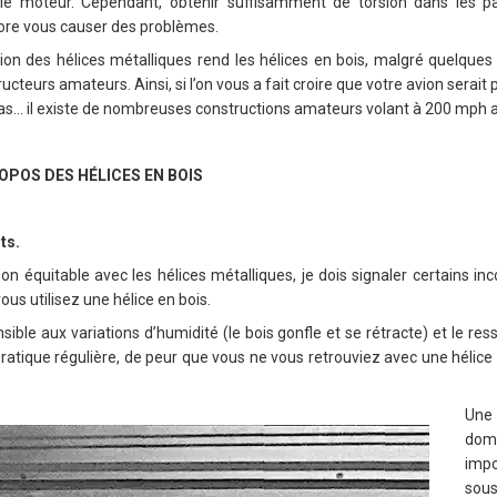
le moteur. Cependant, obtenir suffisamment de torsion dans les pa
ore vous causer des problèmes.
on des hélices métalliques rend les hélices en bois, malgré quelques 
ucteurs amateurs. Ainsi, si l’on vous a fait croire que votre avion serait 
pas… il existe de nombreuses constructions amateurs volant à 200 mph a
POS DES HÉLICES EN BOIS
ts.
n équitable avec les hélices métalliques, je dois signaler certains i
ous utilisez une hélice en bois.
sible aux variations d’humidité (le bois gonfle et se rétracte) et le r
 pratique régulière, de peur que vous ne vous retrouviez avec une hélic
Une 
dom
impo
sous