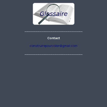
___________________________
Contact
construirepourvoler@gmail.com
___________________________