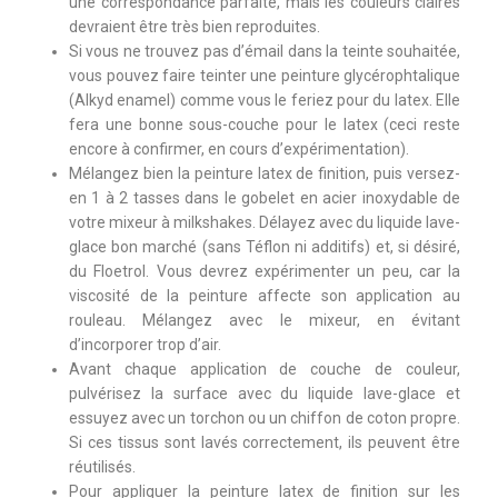
une correspondance parfaite, mais les couleurs claires
devraient être très bien reproduites.
Si vous ne trouvez pas d’émail dans la teinte souhaitée,
vous pouvez faire teinter une peinture glycérophtalique
(Alkyd enamel) comme vous le feriez pour du latex. Elle
fera une bonne sous-couche pour le latex (ceci reste
encore à confirmer, en cours d’expérimentation).
Mélangez bien la peinture latex de finition, puis versez-
en 1 à 2 tasses dans le gobelet en acier inoxydable de
votre mixeur à milkshakes. Délayez avec du liquide lave-
glace bon marché (sans Téflon ni additifs) et, si désiré,
du Floetrol. Vous devrez expérimenter un peu, car la
viscosité de la peinture affecte son application au
rouleau. Mélangez avec le mixeur, en évitant
d’incorporer trop d’air.
Avant chaque application de couche de couleur,
pulvérisez la surface avec du liquide lave-glace et
essuyez avec un torchon ou un chiffon de coton propre.
Si ces tissus sont lavés correctement, ils peuvent être
réutilisés.
Pour appliquer la peinture latex de finition sur les