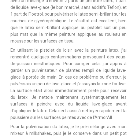
avec un mélange d’environ 2 parts de peinture latex, 1 part
de liquide lave-glace (le bon marché, sans additifs Téflon), et
1 part de Floetrol, pour pulvériser le latex semi-brillant sur les
couches de glycérophtalique. Le résultat est excellent, bien
que le latex semi-brillant appliqué au pistolet soit un peu
plus mat que la même peinture appliquée au rouleau en
mousse sur les surfaces en tissu.
En utilisant le pistolet de loisir avec la peinture latex, j’ai
rencontré quelques contaminations provoquant des yeux-
de-poisson inesthétiques. Pour corriger cela, j’ai appris à
garder un pulvérisateur de plantes rempli de liquide lave-
glace à portée de main. En cas de problème ou d’erreur, je
pulvérisais un peu de lave-glace et j’essuyais la zone fautive.
La surface était alors immédiatement prête pour recevoir
du latex. Je nettoie maintenant systématiquement les
surfaces à peindre avec du liquide lave-glace avant
d’appliquer le latex. Cela sert aussi à nettoyer rapidement la
poussière sur les surfaces peintes avec de l’ArmorAll.
Pour la pulvérisation du latex, je le pré-mélange avec mon
mixeur à milkshakes, puis je le conserve dans un petit pot