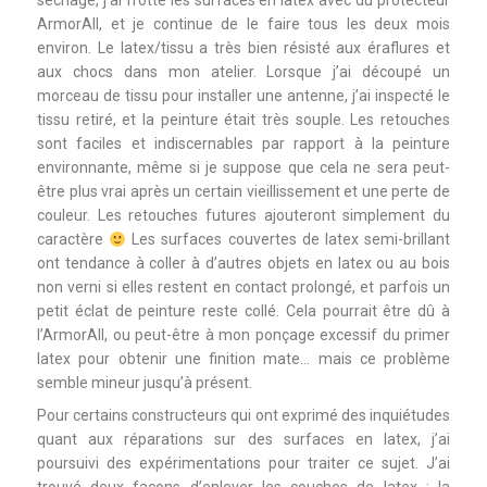
séchage, j’ai frotté les surfaces en latex avec du protecteur
ArmorAll, et je continue de le faire tous les deux mois
environ. Le latex/tissu a très bien résisté aux éraflures et
aux chocs dans mon atelier. Lorsque j’ai découpé un
morceau de tissu pour installer une antenne, j’ai inspecté le
tissu retiré, et la peinture était très souple. Les retouches
sont faciles et indiscernables par rapport à la peinture
environnante, même si je suppose que cela ne sera peut-
être plus vrai après un certain vieillissement et une perte de
couleur. Les retouches futures ajouteront simplement du
caractère
Les surfaces couvertes de latex semi-brillant
ont tendance à coller à d’autres objets en latex ou au bois
non verni si elles restent en contact prolongé, et parfois un
petit éclat de peinture reste collé. Cela pourrait être dû à
l’ArmorAll, ou peut-être à mon ponçage excessif du primer
latex pour obtenir une finition mate… mais ce problème
semble mineur jusqu’à présent.
Pour certains constructeurs qui ont exprimé des inquiétudes
quant aux réparations sur des surfaces en latex, j’ai
poursuivi des expérimentations pour traiter ce sujet. J’ai