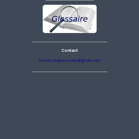
___________________________
Contact
construirepourvoler@gmail.com
___________________________