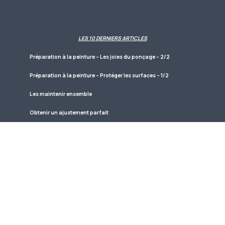
LES 10 DERNIERS ARTICLES
Préparation à la peinture – Les joies du ponçage – 2/2
Préparation à la peinture – Protéger les surfaces – 1/2
Les maintenir ensemble
Obtenir un ajustement parfait
Finition peinture : Encore des proplèmes de peinture -3/3
Finition peinture : Proplèmes de peinture -2/3
Finition peinture : Poncer et polir -1/3
Installer la cloison pare-feu
Catalogue Camloc fixations
Contreplaqué et colle