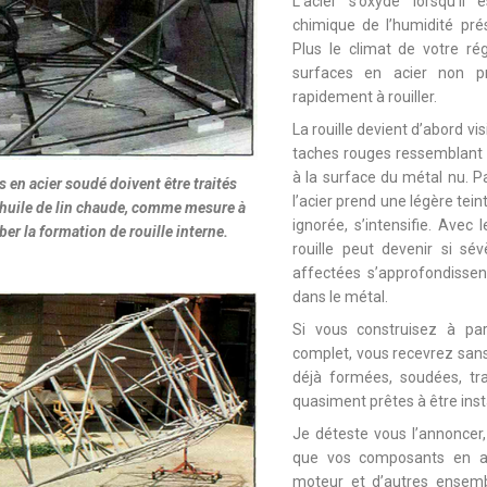
L’acier s’oxyde lorsqu’il 
chimique de l’humidité pré
Plus le climat de votre ré
surfaces en acier non p
rapidement à rouiller.
La rouille devient d’abord vi
taches rouges ressemblant 
à la surface du métal nu. Pa
s en acier soudé doivent être traités
l’acier prend une légère teint
’huile de lin chaude, comme mesure à
ignorée, s’intensifie. Avec
ber la formation de rouille interne.
rouille peut devenir si sé
affectées s’approfondissen
dans le métal.
Si vous construisez à part
complet, vous recevrez sans
déjà formées, soudées, tr
quasiment prêtes à être inst
Je déteste vous l’annoncer,
que vos composants en aci
moteur et d’autres ensembl