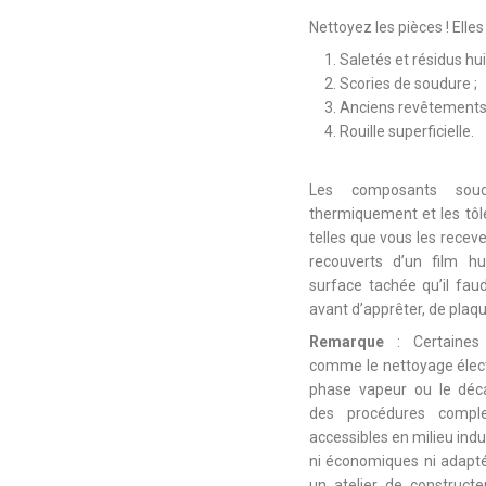
Nettoyez les pièces ! Elle
Saletés et résidus hui
Scories de soudure ;
Anciens revêtements 
Rouille superficielle.
Les composants soudé
thermiquement et les tôl
telles que vous les recev
recouverts d’un film h
surface tachée qu’il fa
avant d’apprêter, de plaqu
Remarque
: Certaines
comme le nettoyage élect
phase vapeur ou le déc
des procédures compl
accessibles en milieu ind
ni économiques ni adapt
un atelier de construct