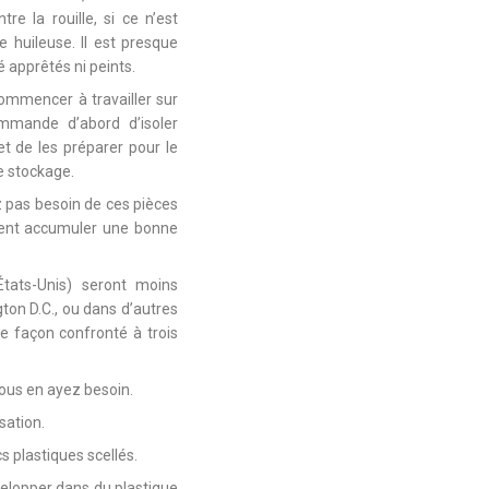
re la rouille, si ce n’est
 huileuse. Il est presque
é apprêtés ni peints.
mmencer à travailler sur
ommande d’abord d’isoler
et de les préparer pour le
le stockage.
z pas besoin de ces pièces
raient accumuler une bonne
États-Unis) seront moins
ton D.C., ou dans d’autres
e façon confronté à trois
vous en ayez besoin.
sation.
cs plastiques scellés.
velopper dans du plastique