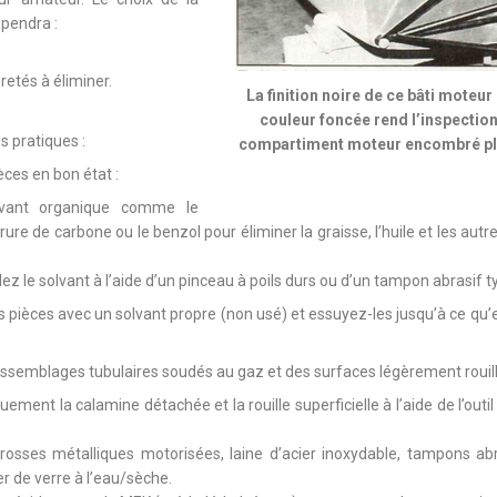
pendra :
retés à éliminer.
La finition noire de ce bâti moteur
couleur foncée rend l’inspection
s pratiques :
compartiment moteur encombré plutôt
èces en bon état :
olvant organique comme le
rure de carbone ou le benzol pour éliminer la graisse, l’huile et les aut
lez le solvant à l’aide d’un pinceau à poils durs ou d’un tampon abrasif 
les pièces avec un solvant propre (non usé) et essuyez-les jusqu’à ce qu
assemblages tubulaires soudés au gaz et des surfaces légèrement rouill
ment la calamine détachée et la rouille superficielle à l’aide de l’outil
brosses métalliques motorisées, laine d’acier inoxydable, tampons abr
er de verre à l’eau/sèche.