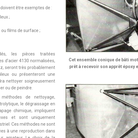
s doivent être exemptes de :
leux ;
ou films de surface ;
s, les pièces traitées
Cet ensemble conique de bâti mote
es d’acier 4130 normalisées,
prêt à recevoir son apprêt époxy e
ez, seront très probablement
uileux ou présenteront une
udra nettoyer soigneusement
er ou de peindre.
 méthodes de nettoyage,
rolytique, le dégraissage en
apage chimique, impliquent
exes et sont uniquement
ustriel. Ces méthodes ne sont
ées à une reproduction dans
eur amateur. Le choix de la