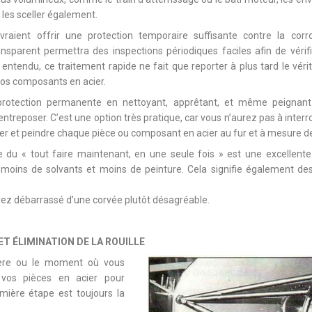
s les sceller également.
vraient offrir une protection temporaire suffisante contre la cor
nsparent permettra des inspections périodiques faciles afin de vérif
 entendu, ce traitement rapide ne fait que reporter à plus tard le vérit
 vos composants en acier.
protection permanente en nettoyant, apprêtant, et même peignant
ntreposer. C’est une option très pratique, car vous n’aurez pas à inter
er et peindre chaque pièce ou composant en acier au fur et à mesure de 
e du « tout faire maintenant, en une seule fois » est une excellente 
t, moins de solvants et moins de peinture. Cela signifie également 
rez débarrassé d’une corvée plutôt désagréable.
ET ÉLIMINATION DE LA ROUILLE
ière ou le moment où vous
 vos pièces en acier pour
remière étape est toujours la