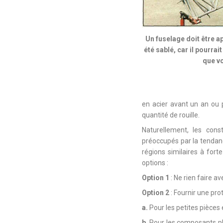
Un fuselage doit être a
été sablé, car il pourrai
que vo
en acier avant un an ou p
quantité de rouille.
Naturellement, les cons
préoccupés par la tendanc
régions similaires à for
options :
Option 1
: Ne rien faire a
Option 2
: Fournir une pro
a.
Pour les petites pièces e
b.
Pour les composants plu