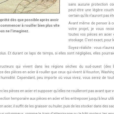
sans aucune protection cont
peut-être une légère couche
certain qu’ils n’auront pas ét
pprêté dès que possible après avoir
Avant même de penser à co
t commencer à rouiller bien plus vite
votre projet, je vous rec
us ne l’imaginez.
toutes vos pièces en acier 
stockage. C’est exact, pour 
Soyez réaliste : vous n’aure
lus. Et durant ce laps de temps, si elles sont négligées, elles pour
tructeurs qui vivent dans les régions sèches du sud-ouest (des 
e des pièces en acier à rouiller que ceux qui vivent à Houston, Washing
te humidité. Cependant, peu importe où vous vivez, vous serez de tout
vec les pièces en acier et supposer qu’elles ne rouilleront pas avant que 
tection temporaire aux pièces en acier et les entreposer jusqu’à leur utili
n acier, il suffit de les graisser ou huiler, puis de les stocker dans des sa
s volumineux, comme le train d’atterrissage ou le bâti moteur, les en