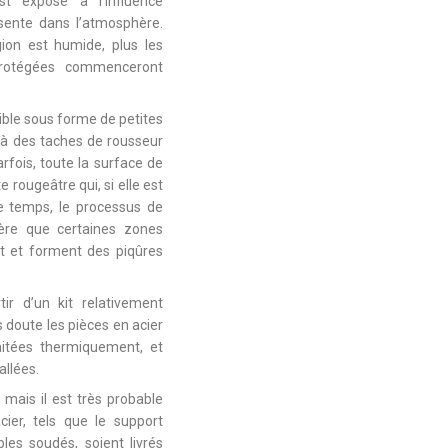
est exposé à l’influence
sente dans l’atmosphère.
gion est humide, plus les
rotégées commenceront
sible sous forme de petites
à des taches de rousseur
rfois, toute la surface de
e rougeâtre qui, si elle est
 le temps, le processus de
vère que certaines zones
t et forment des piqûres
ir d’un kit relativement
 doute les pièces en acier
aitées thermiquement, et
allées.
 mais il est très probable
er, tels que le support
es soudés, soient livrés