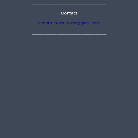
___________________________
Contact
construirepourvoler@gmail.com
___________________________