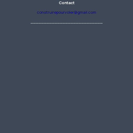
Contact
construirepourvoler@gmail.com
___________________________