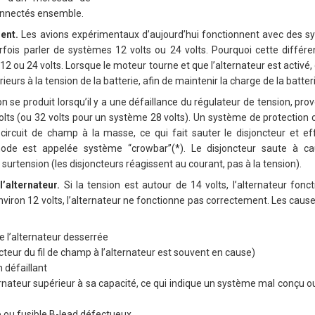
connectés ensemble.
ent.
Les avions expérimentaux d’aujourd’hui fonctionnent avec des s
rfois parler de systèmes 12 volts ou 24 volts. Pourquoi cette différe
12 ou 24 volts. Lorsque le moteur tourne et que l’alternateur est activé, 
eurs à la tension de la batterie, afin de maintenir la charge de la batter
on se produit lorsqu’il y a une défaillance du régulateur de tension, pr
olts (ou 32 volts pour un système 28 volts). Un système de protection c
 circuit de champ à la masse, ce qui fait sauter le disjoncteur et e
thode est appelée système “crowbar”(*). Le disjoncteur saute à cau
surtension (les disjoncteurs réagissent au courant, pas à la tension).
l’alternateur.
Si la tension est autour de 14 volts, l’alternateur fo
viron 12 volts, l’alternateur ne fonctionne pas correctement.
Les cause
de l’alternateur desserrée
ecteur du fil de champ à l’alternateur est souvent en cause)
 défaillant
ternateur supérieur à sa capacité, ce qui indique un système mal conçu 
 ou fusible B-lead défectueux