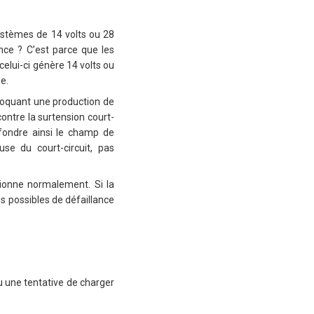
ystèmes de 14 volts ou 28
nce ? C’est parce que les
celui-ci génère 14 volts ou
ie.
ovoquant une production de
ontre la surtension court-
ffondre ainsi le champ de
se du court-circuit, pas
nctionne normalement.
Si la
s possibles de défaillance
ou une tentative de charger