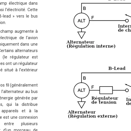
amp électrique dans
si l’électricité. Cette
B-lead » vers le bus
ion.
de champ augmente à
ectrique de l’avion
ypiquement dans une
ertains alternateurs
 (le régulateur est
res ont un régulateur
é situé à l’extérieur
ros fil (généralement
e l’alternateur au bus
l’énergie générée par
s, qui la distribue
 appareils et à la
ue est une connexion
 entre plusieurs
gir d’un morceau de