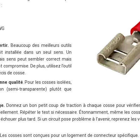
 :
WG
rtir.
Beaucoup des meilleurs outils
it installée dans un seul sens. Un
ais sens peut sembler correct mais
st compromise. De plus, utilisez l’outil
écis de cosse.
nne qualité
. Pour les cosses isolées,
nylon (semi-transparente) plutôt que
ge.
Donnez un bon petit coup de traction à chaque cosse pour vérifier
suellement.
Répéter le test si nécessaire. Étonnamment, même les coss
échouer plus tard. Si un circuit pose problème à l’avenir, reprenez les vér
Les cosses sont conçues pour un logement de connecteur spécifique. P