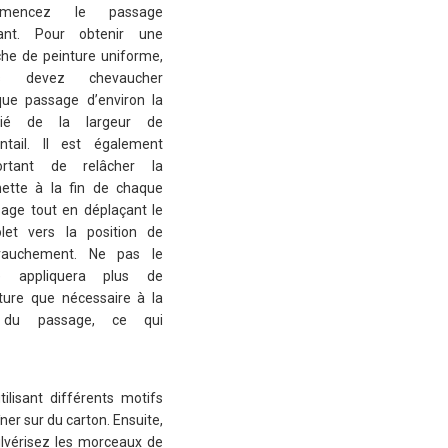
mencez le passage
vant. Pour obtenir une
he de peinture uniforme,
s devez chevaucher
ue passage d’environ la
tié de la largeur de
entail. Il est également
ortant de relâcher la
ette à la fin de chaque
age tout en déplaçant le
olet vers la position de
vauchement. Ne pas le
re appliquera plus de
ture que nécessaire à la
 du passage, ce qui
ilisant différents motifs
îner sur du carton. Ensuite,
ulvérisez les morceaux de