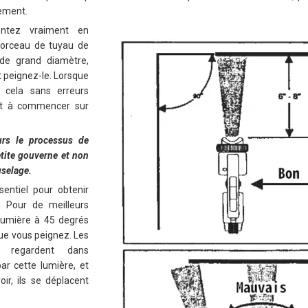
ement.
ntez vraiment en
morceau de tuyau de
de grand diamètre,
t peignez-le. Lorsque
 cela sans erreurs
êt à commencer sur
rs le processus de
tite gouverne et non
uselage.
entiel pour obtenir
. Pour de meilleurs
 lumière à 45 degrés
que vous peignez. Les
s regardent dans
ar cette lumière, et
oir, ils se déplacent