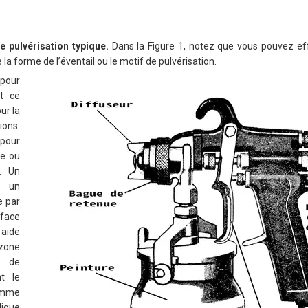
e pulvérisation typique.
Dans la Figure 1, notez que vous pouvez ef
 la forme de l’éventail ou le motif de pulvérisation.
 pour
et ce
ur la
ons.
 pour
ne ou
. Un
ue un
e par
face
 aide
zone
e de
t le
Comme
lique