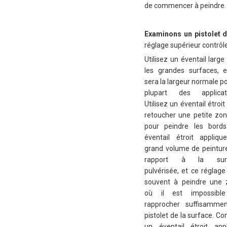
de commencer à peindre.
Examinons un pistolet d
réglage supérieur contrôle
Utilisez un éventail large
les grandes surfaces, 
sera la largeur normale po
plupart des applicati
Utilisez un éventail étroit
retoucher une petite zo
pour peindre les bords
éventail étroit appliq
grand volume de peintur
rapport à la sur
pulvérisée, et ce réglage
souvent à peindre une 
où il est impossibl
rapprocher suffisammen
pistolet de la surface. 
un éventail étroit app