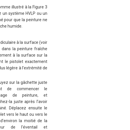
omme illustré à la Figure 3
sez un système HVLP ou un
gné pour que la peinture ne
ouche humide.
iculaire à la surface (voir
r dans la peinture fraîche
lement à la surface sur la
t le pistolet exactement
plus légère à l’extrémité de
yez sur la gâchette juste
nt de commencer le
sage de peinture, et
chez-la juste après l’avoir
iné. Déplacez ensuite le
olet vers le haut ou vers le
d’environ la moitié de la
geur de l’éventail et