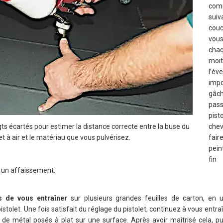
com
sui
couc
vou
chaq
moi
l’év
imp
gâch
pass
pist
oigts écartés pour estimer la distance correcte entre la buse du
che
et à air et le matériau que vous pulvérisez.
fai
pein
fin
u un affaissement.
s de vous entraîner
sur plusieurs grandes feuilles de carton, en ut
istolet. Une fois satisfait du réglage du pistolet, continuez à vous entra
de métal posés à plat sur une surface. Après avoir maîtrisé cela, p