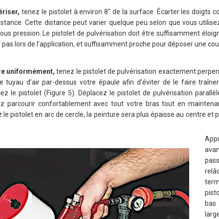
riser,
tenez le pistolet à environ 8″ de la surface. Écarter les doigts c
istance. Cette distance peut varier quelque peu selon que vous utili
sous pression. Le pistolet de pulvérisation doit être suffisamment éloi
e pas lors de l’application, et suffisamment proche pour déposer une c
ure uniformément,
tenez le pistolet de pulvérisation exactement perpend
le tuyau d’air par-dessus votre épaule afin d’éviter de le faire traîne
 le pistolet (Figure 5). Déplacez le pistolet de pulvérisation parallè
z parcourir confortablement avec tout votre bras tout en maintenan
 le pistolet en arc de cercle, la peinture sera plus épaisse au centre et 
Appu
ava
pas
relâ
term
pist
bas 
lar