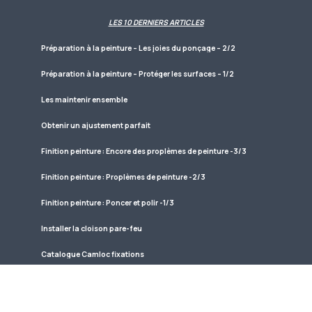
LES 10 DERNIERS ARTICLES
Préparation à la peinture – Les joies du ponçage – 2/2
Préparation à la peinture – Protéger les surfaces – 1/2
Les maintenir ensemble
Obtenir un ajustement parfait
Finition peinture : Encore des proplèmes de peinture -3/3
Finition peinture : Proplèmes de peinture -2/3
Finition peinture : Poncer et polir -1/3
Installer la cloison pare-feu
Catalogue Camloc fixations
Contreplaqué et colle