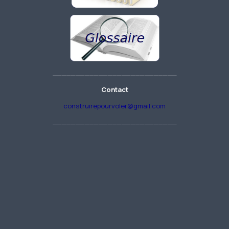
___________________________
Contact
construirepourvoler@gmail.com
___________________________