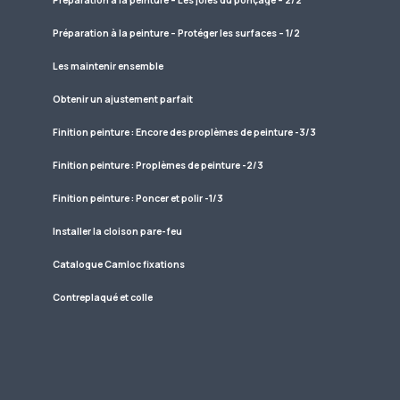
Préparation à la peinture – Les joies du ponçage – 2/2
Préparation à la peinture – Protéger les surfaces – 1/2
Les maintenir ensemble
Obtenir un ajustement parfait
Finition peinture : Encore des proplèmes de peinture -3/3
Finition peinture : Proplèmes de peinture -2/3
Finition peinture : Poncer et polir -1/3
Installer la cloison pare-feu
Catalogue Camloc fixations
Contreplaqué et colle