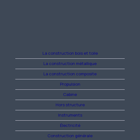
La construction bois et toile
La construction métallique
La construction composite
Propulsion
Cabine
Hors structure
Instruments
Électricité
Construction générale