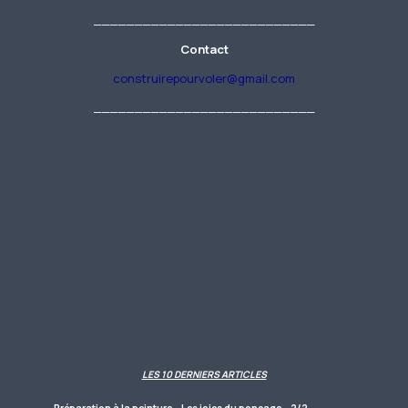
___________________________
Contact
construirepourvoler@gmail.com
___________________________
LES 10 DERNIERS ARTICLES