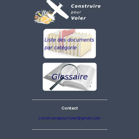
___________________________
Contact
construirepourvoler@gmail.com
___________________________