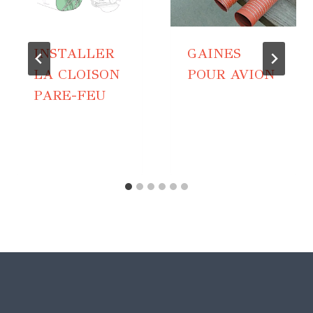
INSTALLER
GAINES
LA CLOISON
POUR AVION
PARE-FEU