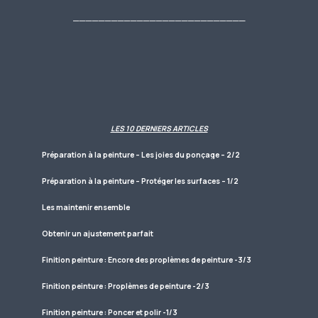
___________________________
LES 10 DERNIERS ARTICLES
Préparation à la peinture – Les joies du ponçage – 2/2
Préparation à la peinture – Protéger les surfaces – 1/2
Les maintenir ensemble
Obtenir un ajustement parfait
Finition peinture : Encore des proplèmes de peinture -3/3
Finition peinture : Proplèmes de peinture -2/3
Finition peinture : Poncer et polir -1/3