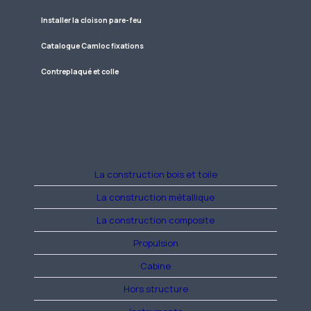
Installer la cloison pare-feu
Catalogue Camloc fixations
Contreplaqué et colle
La construction bois et toile
La construction métallique
La construction composite
Propulsion
Cabine
Hors structure