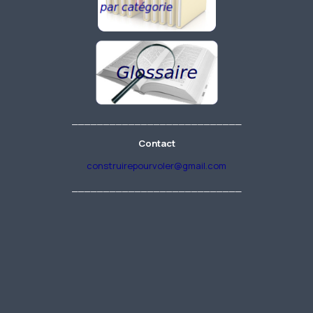
___________________________
Contact
construirepourvoler@gmail.com
___________________________