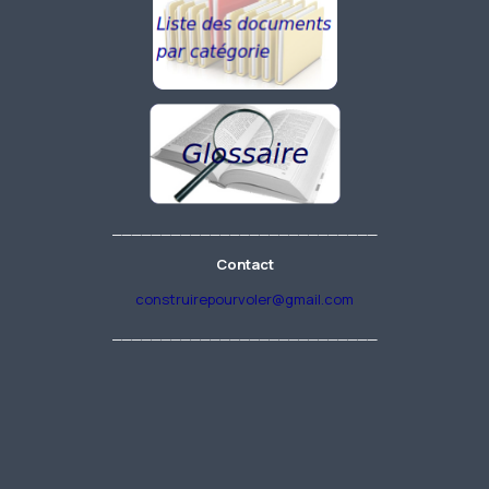
___________________________
Contact
construirepourvoler@gmail.com
___________________________