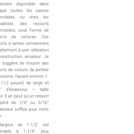
ilement disponible dans
sque toutes les casses
omobiles ou chez les
cialistes des ressorts
omobiles, sous forme de
sorts de voitures. Ces
orts à lames conviennent
aitement à une utilisation
onstruction amateur. Je
 suggère de trouver des
orts de voiture, de petites
nsions, faisant environ 1-
 (1,5 pouce) de large et
6″ d’épaisseur — taille
le. Il se peut qu’un ressort
upéré de 1/4″ ou 5/16″
aisseur suffise pour votre
n.
largeur de 1-1/2″ est
férable à 1-1/4″, plus