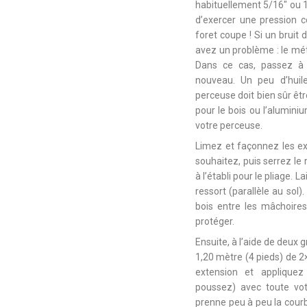
habituellement 5/16″ ou 1
d’exercer une pression c
foret coupe ! Si un bruit
avez un problème : le méta
Dans ce cas, passez à 
nouveau. Un peu d’huil
perceuse doit bien sûr êtr
pour le bois ou l’aluminiu
votre perceuse.
Limez et façonnez les e
souhaitez, puis serrez le
à l’établi pour le pliage. 
ressort (parallèle au sol)
bois entre les mâchoires 
protéger.
Ensuite, à l’aide de deux g
1,20 mètre (4 pieds) de 2×
extension et appliquez
poussez) avec toute vot
prenne peu à peu la courbu