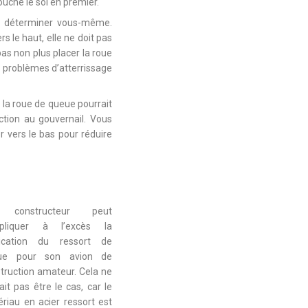
touche le sol en premier.
les déterminer vous-même.
s le haut, elle ne doit pas
pas non plus placer la roue
es problèmes d’atterrissage
e la roue de queue pourrait
tion au gouvernail. Vous
r vers le bas pour réduire
constructeur peut
pliquer à l’excès la
rication du ressort de
ue pour son avion de
truction amateur. Cela ne
ait pas être le cas, car le
riau en acier ressort est