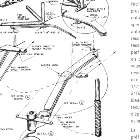
fac
pre
aut
spé
aut
res
ress
parf
en c
vous
ress
dime
1/2″
3/1
idéa
réc
d’ép
avio
La 
pré