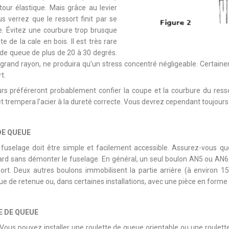
tour élastique. Mais grâce au levier
us verrez que le ressort finit par se
ce. Évitez une courbure trop brusque
e de la cale en bois. Il est très rare
rt de queue de plus de 20 à 30 degrés.
grand rayon, ne produira qu’un stress concentré négligeable. Certaine
t.
s préféreront probablement confier la coupe et la courbure du ressort
 et trempera l’acier à la dureté correcte. Vous devrez cependant toujours 
DE QUEUE
 fuselage doit être simple et facilement accessible. Assurez-vous qu
tard sans démonter le fuselage. En général, un seul boulon AN5 ou AN6
sort. Deux autres boulons immobilisent la partie arrière (à environ 
e de retenue ou, dans certaines installations, avec une pièce en forme de
E DE QUEUE
 Vous pouvez installer une roulette de queue orientable ou une roulett