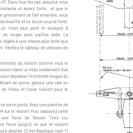
/4″. Dans tous les cas, assurez-vous
onstante et assez forte… et que le
 de grincement se fait entendre, vous
l chauffe et se durcit sous le foret.
un foret plus petit et essayez à
e de coupe peut parfois aider. La
e réglée à une vitesse plus lente que
m. Vérifiez le tableau de vitesses de
xtrémités du ressort comme vous le
 ressort dans un étau solidement fixé
Laissez dépasser l’extrémité longue du
. Avant de serrer, glissez une cale en
de l’étau et l’acier ressort pour le
ros serre-joints, fixez une planche de
4 sur le ressort. Puis saisissez cette
 une force de flexion. Tirez (ou
re force jusqu’à ce que le ressort
re désirée. (C’est élastique, hein ?)