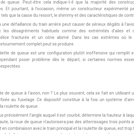
e de queue. Peut-être cela indique-t-il que la majorité des constr
ntes. Et pourtant, à l’occasion, même un constructeur expérimenté 
tels que la casse du ressort, le shimmy et des caractéristiques de contr
ne défaillance du train arrière peut causer de sérieux dégâts à l’avio
c les désagréments habituels comme des extrémités d’ailes et
ice fracturée et un cône abimé. Dans les cas extrêmes où le co
etournement complet peut se produire.
lette de queue est une configuration plutôt inoffensive qui remplit e
ependant poser problème dès le départ, si certaines normes essen
 respectées.
lette de queue à l’avion, non ? Le plus souvent, cela se fait en utilisant 
 fixée au fuselage. Ce dispositif constitue à la fois un système d’a
la roulette de queue.
us précisément l’angle auquel il est courbé, détermine la hauteur à laq
 haute, la roue de queue n’autorisera pas des atterrissages trois point
uit en combinaison avec le train principal et la roulette de queue, est trop f