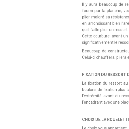
Il y aura beaucoup de re
fourni par la planche, vo
plier malgré sa résistan
en arrondissant bien l’arêt
qu’il faille plier un resso
Cette courbure, ayant un 
significativement le ressor
Beaucoup de constructeur
Celui-ci chauffera, pliera
FIXATION DU RESSORT 
La fixation du ressort au
boulons de fixation plus 
l’extrémité avant du res
l’encadrant avec une plaqu
CHOIX DE LA ROUELETT
Le choix vous appartient.