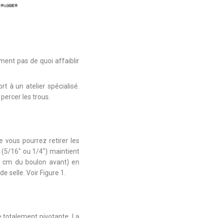
ment pas de quoi affaiblir
 à un atelier spécialisé.
percer les trous.
e vous pourrez retirer les
 (5/16″ ou 1/4″) maintient
15 cm du boulon avant) en
 selle. Voir Figure 1.
e totalement pivotante. La