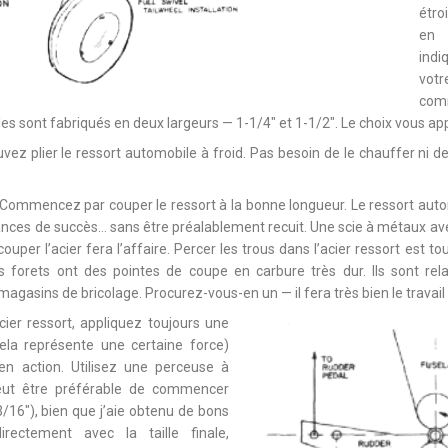
étro
en 
indi
vot
com
es sont fabriqués en deux largeurs — 1-1/4″ et 1-1/2″. Le choix vous app
vez plier le ressort automobile à froid. Pas besoin de le chauffer ni d
Commencez par couper le ressort à la bonne longueur. Le ressort auto
nces de succès… sans être préalablement recuit. Une scie à métaux a
ouper l’acier fera l’affaire. Percer les trous dans l’acier ressort est tou
s forets ont des pointes de coupe en carbure très dur. Ils sont re
magasins de bricolage. Procurez-vous-en un — il fera très bien le travail 
cier ressort, appliquez toujours une
cela représente une certaine force)
en action. Utilisez une perceuse à
 peut être préférable de commencer
3/16″), bien que j’aie obtenu de bons
irectement avec la taille finale,