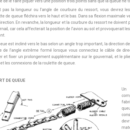
ble de le faire piquer vers une position trois points sans que la queue ne 
t pas la longueur ou l’angle de courbure du ressort, vous devrez 
tte de queue fléchira vers le haut et le bas. Dans sa flexion maximale ver
irection. En revanche, la longueur et la courbure du ressort ne doivent 
ail, car cela affecterait la position de l’avion au sol et provoquerait l
nt.
queue est incliné vers le bas selon un angle trop important, la direction d
 de l’angle extrême formé lorsque vous connectez le câble de direc
r et fixer un prolongement supplémentaire sur le gouvernail, et le plie
l et les connexions de la roulette de queue.
RT DE QUEUE
Un 
com
fab
que
cons
devr
maté