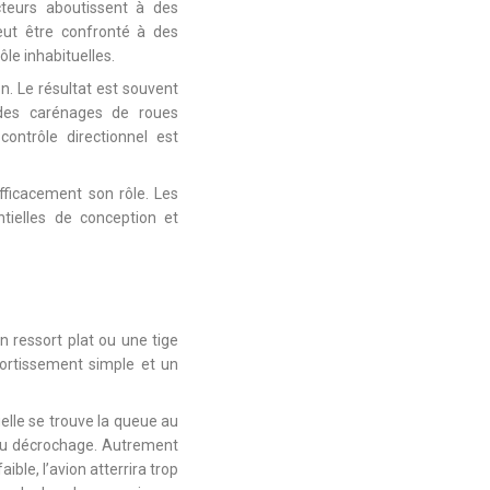
ucteurs aboutissent à des
peut être confronté à des
ôle inhabituelles.
n. Le résultat est souvent
 des carénages de roues
ntrôle directionnel est
fficacement son rôle. Les
tielles de conception et
un ressort plat ou une tige
mortissement simple et un
uelle se trouve la queue au
s au décrochage. Autrement
aible, l’avion atterrira trop