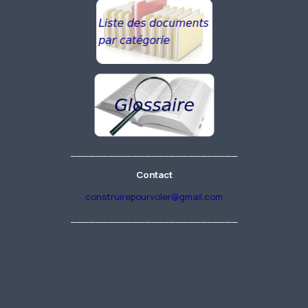
___________________________
Contact
construirepourvoler@gmail.com
___________________________