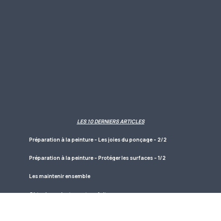
LES 10 DERNIERS ARTICLES
Préparation à la peinture – Les joies du ponçage – 2/2
Préparation à la peinture – Protéger les surfaces – 1/2
Les maintenir ensemble
Obtenir un ajustement parfait
Finition peinture : Encore des proplèmes de peinture -3/3