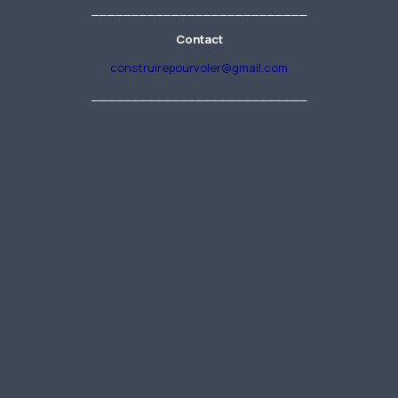
___________________________
Contact
construirepourvoler@gmail.com
___________________________