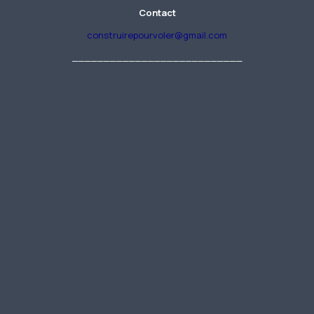
Contact
construirepourvoler@gmail.com
___________________________