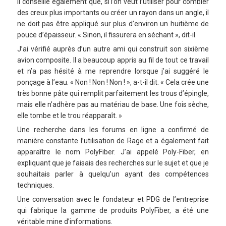
Il conseille également que, si l’on veut l’utiliser pour combler
des creux plus importants ou créer un rayon dans un angle, il
ne doit pas être appliqué sur plus d’environ un huitième de
pouce d’épaisseur. « Sinon, il fissurera en séchant », dit-il.
J’ai vérifié auprès d’un autre ami qui construit son sixième
avion composite. Il a beaucoup appris au fil de tout ce travail
et n’a pas hésité à me reprendre lorsque j’ai suggéré le
ponçage à l’eau. « Non ! Non ! Non ! », a-t-il dit. « Cela crée une
très bonne pâte qui remplit parfaitement les trous d’épingle,
mais elle n’adhère pas au matériau de base. Une fois sèche,
elle tombe et le trou réapparaît. »
Une recherche dans les forums en ligne a confirmé de
manière constante l’utilisation de Rage et a également fait
apparaître le nom PolyFiber. J’ai appelé Poly-Fiber, en
expliquant que je faisais des recherches sur le sujet et que je
souhaitais parler à quelqu’un ayant des compétences
techniques.
Une conversation avec le fondateur et PDG de l’entreprise
qui fabrique la gamme de produits PolyFiber, a été une
véritable mine d’informations.