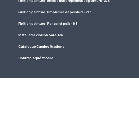
Finition peinture : Encore des proplèmes de peinture -3/3
Finition peinture : Proplèmes de peinture -2/3
Finition peinture : Poncer et polir -1/3
Installer la cloison pare-feu
Catalogue Camloc fixations
Contreplaqué et colle