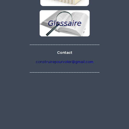
___________________________
Contact
construirepourvoler@gmail.com
___________________________