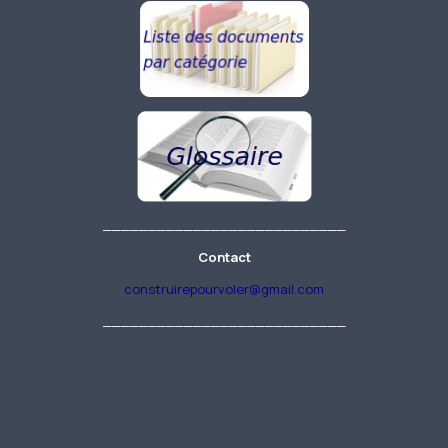
___________________________
Contact
construirepourvoler@gmail.com
___________________________