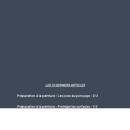
LES 10 DERNIERS ARTICLES
Préparation à la peinture – Les joies du ponçage – 2/2
Préparation à la peinture – Protéger les surfaces – 1/2
Les maintenir ensemble
Obtenir un ajustement parfait