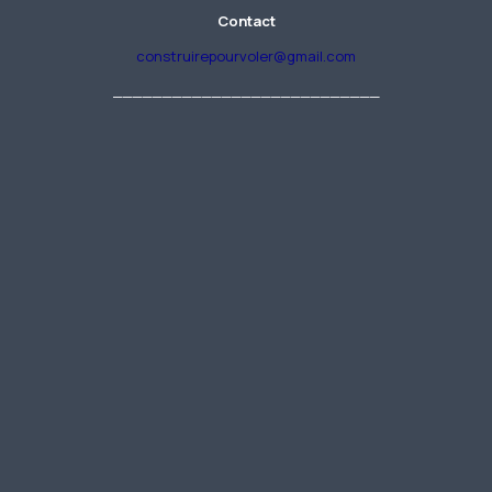
Contact
construirepourvoler@gmail.com
___________________________