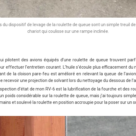
du dispositif de levage de la roulette de queue sont un simple treuil 
chariot qui coulisse sur une rampe inclinée.
ui pilotent des avions équipés d’une roulette de queue trouvent parfo
r effectuer l’entretien courant. L’huile s’écoule plus efficacement du m
vant de la cloison pare-feu est amélioré en relevant la queue de l’avio
e recevoir une projection de solvant lors du nettoyage du dessous de l’a
nspection d’état de mon RV-6 est la lubrification de la fourche et des r
 poids considérable sur la roulette de queue, mais j’ai toujours simple
ains et soulevé la roulette en position accroupie pour la poser sur un s