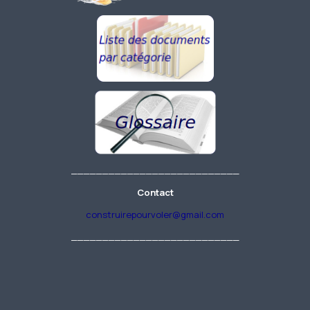
___________________________
Contact
construirepourvoler@gmail.com
___________________________