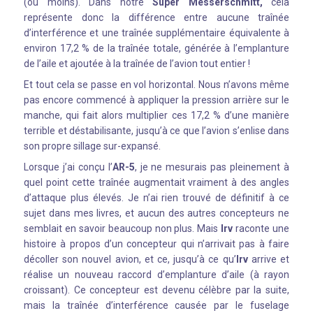
(ou moins). Dans notre
Super Messerschmitt,
cela
représente donc la différence entre aucune traînée
d’interférence et une traînée supplémentaire équivalente à
environ 17,2 % de la traînée totale, générée à l’emplanture
de l’aile et ajoutée à la traînée de l’avion tout entier !
Et tout cela se passe en vol horizontal. Nous n’avons même
pas encore commencé à appliquer la pression arrière sur le
manche, qui fait alors multiplier ces 17,2 % d’une manière
terrible et déstabilisante, jusqu’à ce que l’avion s’enlise dans
son propre sillage sur-expansé.
Lorsque j’ai conçu l’
AR-5
, je ne mesurais pas pleinement à
quel point cette traînée augmentait vraiment à des angles
d’attaque plus élevés. Je n’ai rien trouvé de définitif à ce
sujet dans mes livres, et aucun des autres concepteurs ne
semblait en savoir beaucoup non plus. Mais
Irv
raconte une
histoire à propos d’un concepteur qui n’arrivait pas à faire
décoller son nouvel avion, et ce, jusqu’à ce qu’
Irv
arrive et
réalise un nouveau raccord d’emplanture d’aile (à rayon
croissant). Ce concepteur est devenu célèbre par la suite,
mais la traînée d’interférence causée par le fuselage