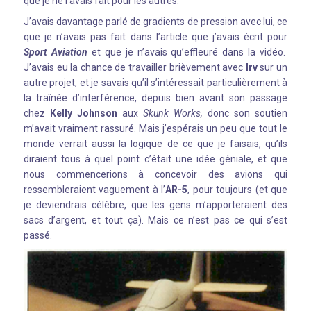
que je ne l’avais fait pour les autres.
J’avais davantage parlé de gradients de pression avec lui, ce
que je n’avais pas fait dans l’article que j’avais écrit pour
Sport Aviation
et que je n’avais qu’effleuré dans la vidéo.
J’avais eu la chance de travailler brièvement avec
Irv
sur un
autre projet, et je savais qu’il s’intéressait particulièrement à
la traînée d’interférence, depuis bien avant son passage
chez
Kelly Johnson
aux
Skunk Works,
donc son soutien
m’avait vraiment rassuré. Mais j’espérais un peu que tout le
monde verrait aussi la logique de ce que je faisais, qu’ils
diraient tous à quel point c’était une idée géniale, et que
nous commencerions à concevoir des avions qui
ressembleraient vaguement à l’
AR-5
, pour toujours (et que
je deviendrais célèbre, que les gens m’apporteraient des
sacs d’argent, et tout ça). Mais ce n’est pas ce qui s’est
passé.