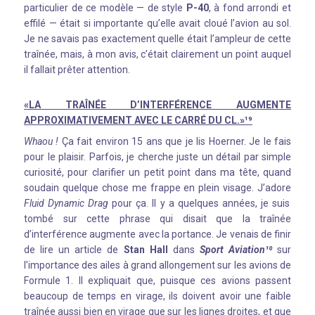
particulier de ce modèle — de style
P-40
, à fond arrondi et
effilé — était si importante qu’elle avait cloué l’avion au sol.
Je ne savais pas exactement quelle était l’ampleur de cette
traînée, mais, à mon avis, c’était clairement un point auquel
il fallait prêter attention.
«LA TRAÎNÉE D’INTERFÉRENCE AUGMENTE
APPROXIMATIVEMENT AVEC LE CARRÉ DU CL.»¹⁹
Whaou !
Ça fait environ 15 ans que je lis Hoerner. Je le fais
pour le plaisir. Parfois, je cherche juste un détail par simple
curiosité, pour clarifier un petit point dans ma tête, quand
soudain quelque chose me frappe en plein visage. J’adore
Fluid Dynamic Drag
pour ça. Il y a quelques années, je suis
tombé sur cette phrase qui disait que la traînée
d’interférence augmente avec la portance. Je venais de finir
de lire un article de
Stan Hall
dans
Sport Aviation¹⁰
sur
l’importance des ailes à grand allongement sur les avions de
Formule 1. Il expliquait que, puisque ces avions passent
beaucoup de temps en virage, ils doivent avoir une faible
traînée aussi bien en virage que sur les lignes droites, et que