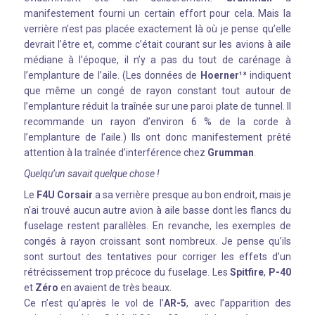
manifestement fourni un certain effort pour cela. Mais la
verrière n’est pas placée exactement là où je pense qu’elle
devrait l’être et, comme c’était courant sur les avions à aile
médiane à l’époque, il n’y a pas du tout de carénage à
l’emplanture de l’aile. (Les données de
Hoerner¹³
indiquent
que même un congé de rayon constant tout autour de
l’emplanture réduit la traînée sur une paroi plate de tunnel. Il
recommande un rayon d’environ 6 % de la corde à
l’emplanture de l’aile.) Ils ont donc manifestement prêté
attention à la traînée d’interférence chez
Grumman
.
Quelqu’un savait quelque chose !
Le
F4U Corsair
a sa verrière presque au bon endroit, mais je
n’ai trouvé aucun autre avion à aile basse dont les flancs du
fuselage restent parallèles. En revanche, les exemples de
congés à rayon croissant sont nombreux. Je pense qu’ils
sont surtout des tentatives pour corriger les effets d’un
rétrécissement trop précoce du fuselage. Les
Spitfire
,
P-40
et
Zéro
en avaient de très beaux.
Ce n’est qu’après le vol de l’
AR-5
, avec l’apparition des