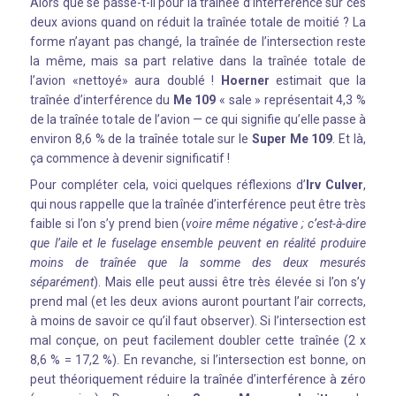
Alors que se passe-t-il pour la traînée d’interférence sur ces
deux avions quand on réduit la traînée totale de moitié ? La
forme n’ayant pas changé, la traînée de l’intersection reste
la même, mais sa part relative dans la traînée totale de
l’avion «nettoyé» aura doublé !
Hoerner
estimait que la
traînée d’interférence du
Me 109
« sale » représentait 4,3 %
de la traînée totale de l’avion — ce qui signifie qu’elle passe à
environ 8,6 % de la traînée totale sur le
Super Me 109
. Et là,
ça commence à devenir significatif !
Pour compléter cela, voici quelques réflexions d’
Irv Culver
,
qui nous rappelle que la traînée d’interférence peut être très
faible si l’on s’y prend bien (
voire même négative ; c’est-à-dire
que l’aile et le fuselage ensemble peuvent en réalité produire
moins de traînée que la somme des deux mesurés
séparément
). Mais elle peut aussi être très élevée si l’on s’y
prend mal (et les deux avions auront pourtant l’air corrects,
à moins de savoir ce qu’il faut observer). Si l’intersection est
mal conçue, on peut facilement doubler cette traînée (2 x
8,6 % = 17,2 %). En revanche, si l’intersection est bonne, on
peut théoriquement réduire la traînée d’interférence à zéro