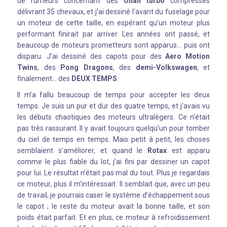
de rumeurs concernant des
Onan turbo
compressés
délivrant 35 chevaux, et j’ai dessiné l’avant du fuselage pour
un moteur de cette taille, en espérant qu’un moteur plus
performant finirait par arriver. Les années ont passé, et
beaucoup de moteurs prometteurs sont apparus… puis ont
disparu. J’ai dessiné des capots pour des
Aero Motion
Twins
, des
Pong Dragons
, des
demi-Volkswagen
, et
finalement… des
DEUX TEMPS
.
Il m’a fallu beaucoup de temps pour accepter les deux
temps. Je suis un pur et dur des quatre temps, et j’avais vu
les débuts chaotiques des moteurs ultralégers. Ce n’était
pas très rassurant. Il y avait toujours quelqu’un pour tomber
du ciel de temps en temps. Mais petit à petit, les choses
semblaient s’améliorer, et quand le
Rotax
est apparu
comme le plus fiable du lot, j’ai fini par dessiner un capot
pour lui. Le résultat n’était pas mal du tout. Plus je regardais
ce moteur, plus il m’intéressait. Il semblait que, avec un peu
de travail, je pourrais caser le système d’échappement sous
le capot ; le reste du moteur avait la bonne taille, et son
poids était parfait. Et en plus, ce moteur à refroidissement