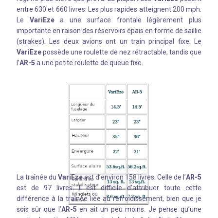
entre 630 et 660 livres. Les plus rapides atteignent 200 mph.
Le
VariEze
a une surface frontale légèrement plus
importante en raison des réservoirs épais en forme de saillie
(strakes). Les deux avions ont un train principal fixe. Le
VariEze
possède une roulette de nez rétractable, tandis que
l’
AR-5
a une petite roulette de queue fixe.
La traînée du
VariEze
est d’environ 158 livres. Celle de l’
AR-5
est de 97 livres. Il est difficile d’attribuer toute cette
différence à la traînée liée au refroidissement, bien que je
sois sûr que l’
AR-5
en ait un peu moins. Je pense qu’une