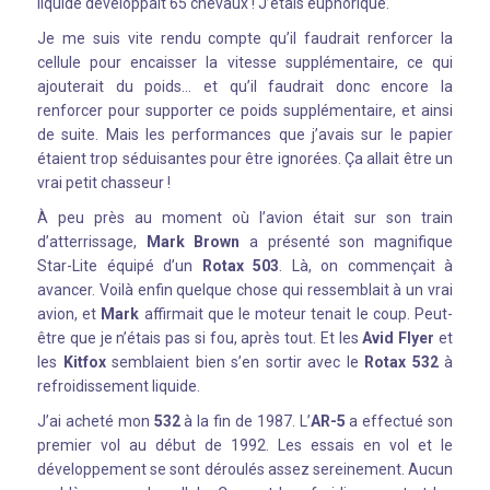
liquide développait 65 chevaux ! J’étais euphorique.
Je me suis vite rendu compte qu’il faudrait renforcer la
cellule pour encaisser la vitesse supplémentaire, ce qui
ajouterait du poids… et qu’il faudrait donc encore la
renforcer pour supporter ce poids supplémentaire, et ainsi
de suite. Mais les performances que j’avais sur le papier
étaient trop séduisantes pour être ignorées. Ça allait être un
vrai petit chasseur !
À peu près au moment où l’avion était sur son train
d’atterrissage,
Mark Brown
a présenté son magnifique
Star-Lite équipé d’un
Rotax 503
. Là, on commençait à
avancer. Voilà enfin quelque chose qui ressemblait à un vrai
avion, et
Mark
affirmait que le moteur tenait le coup. Peut-
être que je n’étais pas si fou, après tout. Et les
Avid Flyer
et
les
Kitfox
semblaient bien s’en sortir avec le
Rotax 532
à
refroidissement liquide.
J’ai acheté mon
532
à la fin de 1987. L’
AR-5
a effectué son
premier vol au début de 1992. Les essais en vol et le
développement se sont déroulés assez sereinement. Aucun