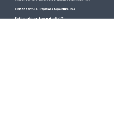
Finition peinture : Proplèmes de peinture -2/3
Finition peinture : Poncer et polir -1/3
Installer la cloison pare-feu
Catalogue Camloc fixations
Contreplaqué et colle