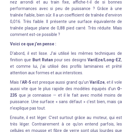
nez arrondi et au train fixe, affiche-t-il de si bonnes
performances avec si peu de puissance ? Grâce à une
traînée faible, bien sûr. Il a un coefficient de traînée d’environ
0,016. Très faible. Il présente une surface équivalente de
traînée plaque plane de 0,88 pied carré. Très réduite. Mais
comment est-ce possible ?
Voici ce que j’en pense :
D’abord, il est lisse. J’ai utilisé les mêmes techniques de
finition que
Burt Rutan
pour ses designs
VariEze/Long-EZ
,
et comme lui, j’ai utilisé des profils laminaires et prêté
attention aux formes et aux interstices.
Mais l’
AR-5
est presque aussi grand qu’un
VariEze
, et il vole
aussi vite que le plus rapide des modèles équipés d’un
O-
235
que je connaisse — et il le fait avec moitié moins de
puissance. Une surface « sans défaut » c’est bien, mais ça
n’explique pas tout.
Ensuite, il est léger. C’est surtout grâce au moteur, qui est
très léger. Contrairement à ce qu’on entend parfois, les
cellules en mousse et fibre de verre sont plus lourdes que