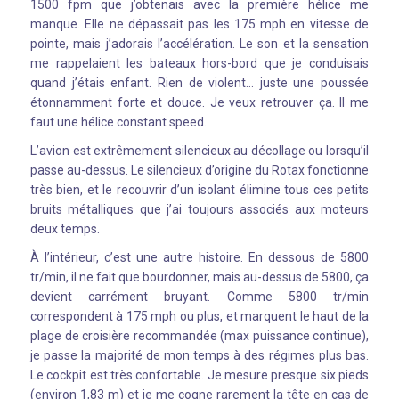
1500 fpm que j’obtenais avec la première hélice me
manque. Elle ne dépassait pas les 175 mph en vitesse de
pointe, mais j’adorais l’accélération. Le son et la sensation
me rappelaient les bateaux hors-bord que je conduisais
quand j’étais enfant. Rien de violent… juste une poussée
étonnamment forte et douce. Je veux retrouver ça. Il me
faut une hélice constant speed.
L’avion est extrêmement silencieux au décollage ou lorsqu’il
passe au-dessus. Le silencieux d’origine du Rotax fonctionne
très bien, et le recouvrir d’un isolant élimine tous ces petits
bruits métalliques que j’ai toujours associés aux moteurs
deux temps.
À l’intérieur, c’est une autre histoire. En dessous de 5800
tr/min, il ne fait que bourdonner, mais au-dessus de 5800, ça
devient carrément bruyant. Comme 5800 tr/min
correspondent à 175 mph ou plus, et marquent le haut de la
plage de croisière recommandée (max puissance continue),
je passe la majorité de mon temps à des régimes plus bas.
Le cockpit est très confortable. Je mesure presque six pieds
(environ 1,83 m) et je me cogne rarement la tête en cas de