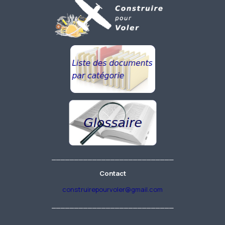
___________________________
Contact
construirepourvoler@gmail.com
___________________________