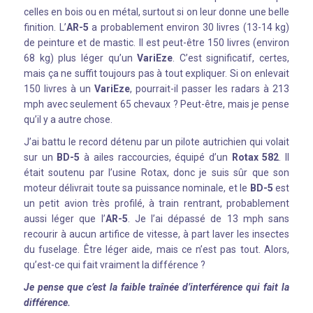
celles en bois ou en métal, surtout si on leur donne une belle
finition. L’
AR-5
a probablement environ 30 livres (13-14 kg)
de peinture et de mastic. Il est peut-être 150 livres (environ
68 kg) plus léger qu’un
VariEze
. C’est significatif, certes,
mais ça ne suffit toujours pas à tout expliquer. Si on enlevait
150 livres à un
VariEze
, pourrait-il passer les radars à 213
mph avec seulement 65 chevaux ? Peut-être, mais je pense
qu’il y a autre chose.
J’ai battu le record détenu par un pilote autrichien qui volait
sur un
BD-5
à ailes raccourcies, équipé d’un
Rotax 582
. Il
était soutenu par l’usine Rotax, donc je suis sûr que son
moteur délivrait toute sa puissance nominale, et le
BD-5
est
un petit avion très profilé, à train rentrant, probablement
aussi léger que l’
AR-5
. Je l’ai dépassé de 13 mph sans
recourir à aucun artifice de vitesse, à part laver les insectes
du fuselage. Être léger aide, mais ce n’est pas tout. Alors,
qu’est-ce qui fait vraiment la différence ?
Je pense que c’est la faible traînée d’interférence qui fait la
différence.