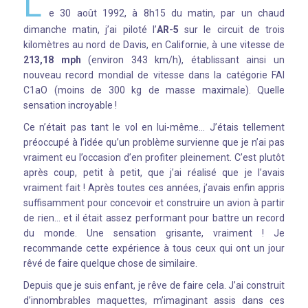
L
e 30 août 1992, à 8h15 du matin, par un chaud
dimanche matin, j’ai piloté l’
AR-5
sur le circuit de trois
kilomètres au nord de Davis, en Californie, à une vitesse de
213,18 mph
(environ 343 km/h), établissant ainsi un
nouveau record mondial de vitesse dans la catégorie FAI
C1aO (moins de 300 kg de masse maximale). Quelle
sensation incroyable !
Ce n’était pas tant le vol en lui-même… J’étais tellement
préoccupé à l’idée qu’un problème survienne que je n’ai pas
vraiment eu l’occasion d’en profiter pleinement. C’est plutôt
après coup, petit à petit, que j’ai réalisé que je l’avais
vraiment fait ! Après toutes ces années, j’avais enfin appris
suffisamment pour concevoir et construire un avion à partir
de rien… et il était assez performant pour battre un record
du monde. Une sensation grisante, vraiment ! Je
recommande cette expérience à tous ceux qui ont un jour
rêvé de faire quelque chose de similaire.
Depuis que je suis enfant, je rêve de faire cela. J’ai construit
d’innombrables maquettes, m’imaginant assis dans ces