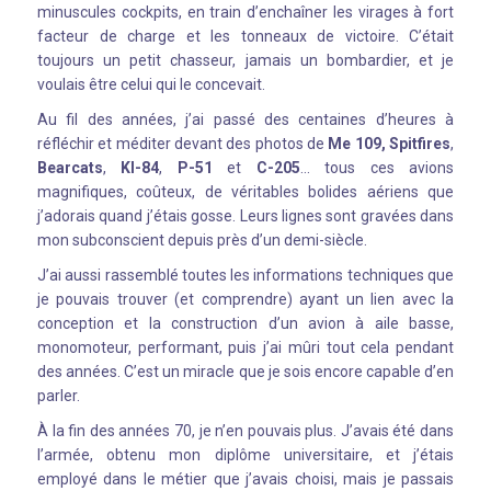
minuscules cockpits, en train d’enchaîner les virages à fort
facteur de charge et les tonneaux de victoire. C’était
toujours un petit chasseur, jamais un bombardier, et je
voulais être celui qui le concevait.
Au fil des années, j’ai passé des centaines d’heures à
réfléchir et méditer devant des photos de
Me 109,
Spitfires
,
Bearcats
,
KI-84
,
P-51
et
C-205
… tous ces avions
magnifiques, coûteux, de véritables bolides aériens que
j’adorais quand j’étais gosse. Leurs lignes sont gravées dans
mon subconscient depuis près d’un demi-siècle.
J’ai aussi rassemblé toutes les informations techniques que
je pouvais trouver (et comprendre) ayant un lien avec la
conception et la construction d’un avion à aile basse,
monomoteur, performant, puis j’ai mûri tout cela pendant
des années. C’est un miracle que je sois encore capable d’en
parler.
À la fin des années 70, je n’en pouvais plus. J’avais été dans
l’armée, obtenu mon diplôme universitaire, et j’étais
employé dans le métier que j’avais choisi, mais je passais