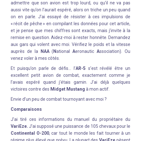
admettre que son avion est trop lourd, ou qu’il ne va pas
aussi vite qu’on l’aurait espéré, alors on triche un peu quand
on en parle. J’ai essayé de résister à ces impulsions de
« récit de pêche » en compilant les données pour cet article,
et je pense que mes chiffres sont exacts, mais j’invite à la
remise en question. Aidez-moi à rester honnête. Demandez
aux gars qui volent avec moi. Vérifiez le poids et la vitesse
auprès de la
NAA
(
N
ational
A
eronautic
A
ssociation). Ou
venez voler à mes côtés.
Et puisqu’on parle de défis… l’
AR-5
s’est révélé être un
excellent petit avion de combat, exactement comme je
l’avais espéré quand j’étais gamin. J’ai déjà quelques
victoires contre des
Midget Mustang
à mon actif.
Envie d’un peu de combat tournoyant avec moi ?
Comparaisons
J’ai tiré ces informations du manuel du propriétaire du
VariEze.
J’ai supposé une puissance de 105 chevaux pour le
Continental O-200
, car tout le monde les fait tourner à un
régime plus élevé que prévu. La plupart des
VariEze
pèsent