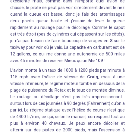
excellente mais, comme dans n’importe quel avion de
chasse, le pilote ne peut pas voir directement devant le nez
quand la queue est basse, donc je fais des atterrissages
deux points queue haute et j’essaie de lever la queue
rapidement au roulage pour le décollage. Comme le capot
est très étroit (pas de cylindres qui dépassent sur les côtés),
je n’ai pas besoin de faire beaucoup de virages en
S
sur le
taxiway pour voir où je vais. La capacité en carburant est de
12 gallons, ce qui me donne une autonomie de 500 miles
avec 45 minutes de réserve. Mieux qu’un
Me 109
!
L’avion monte à un taux de 1000 à 1200 pieds par minute à
115 mph avec l’hélice de vitesse de
Craig
, mais à une
vitesse inférieure, le régime moteur tombe en dessous de la
plage de puissance du Rotax et le taux de montée diminue.
Le roulage au décollage n’est pas très impressionnant…
surtout lors de ces journées à 90 degrés (Fahrenheit) qu’on a
par ici. Le régime statique avec l’hélice de course n’est que
de 4400 tr/min, ce qui, selon le manuel, correspond tout au
plus à environ 40 chevaux. Je peux encore décoller et
atterrir sur des pistes de 2000 pieds, mais l’ascension à