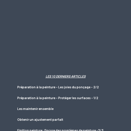
LES 10 DERNIERS ARTICLES
Préparation à la peinture – Les joies du ponçage – 2/2
Préparation à la peinture – Protéger les surfaces – 1/2
Les maintenir ensemble
Obtenir un ajustement parfait
Finition peinture : Encore des proplèmes de peinture -3/3