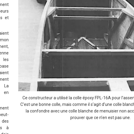
ment
leurs
ns et
aient
 mon
ent,
enne
 les
base
ent
ment
. La
e en
Ce constructeur a utilisé la colle époxy FPL-16A pour l’ass
C’est une bonne colle, mais comme il s’agit d’une colle blanc
ment
la confondre avec une colle blanche de menuisier non ac
peut-
prouver que ce n’en est pas une.
 des
os à