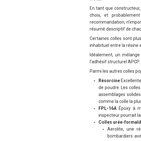
En tant que constructeur,
choix, et probablement
recommandation, n’importe
résumé descriptif de chaqu
Certaines colles sont plu
inhabituel entre la résine 
Idéalement, un mélange 1
l’adhésif structurel APCP.
Parmi les autres colles pop
Résorcine
Excellente
de poudre. Les colles
assemblages solides.
comme la colle la pl
FPL-16A
Époxy à mé
inspecteur pourrait l
Colles urée-formal
Aerolite, une r
bombardiers ave