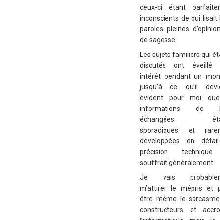
ceux-ci étant parfaite
inconscients de qui lisait 
paroles pleines d’opinio
de sagesse.
Les sujets familiers qui ét
discutés ont éveillé
intérêt pendant un mom
jusqu’à ce qu’il devi
évident pour moi que
informations de 
échangées étai
sporadiques et rare
développées en détail
précision techniqu
souffrait généralement.
Je vais probable
m’attirer le mépris et 
être même le sarcasme
constructeurs et accr