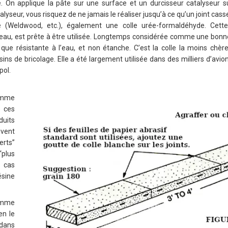
. On applique la pâte sur une surface et un durcisseur catalyseur sur
talyseur, vous risquez de ne jamais le réaliser jusqu’à ce qu’un joint casse
e (Weldwood, etc.), également une colle urée-formaldéhyde. Cett
eau, est prête à être utilisée. Longtemps considérée comme une bonne col
que résistante à l’eau, et non étanche. C’est la colle la moins chèr
s de bricolage. Elle a été largement utilisée dans des milliers d’avi
pol.
omme
e ces
duits
vent
rts”
plus
e cas
sine
comme
ien le
dans