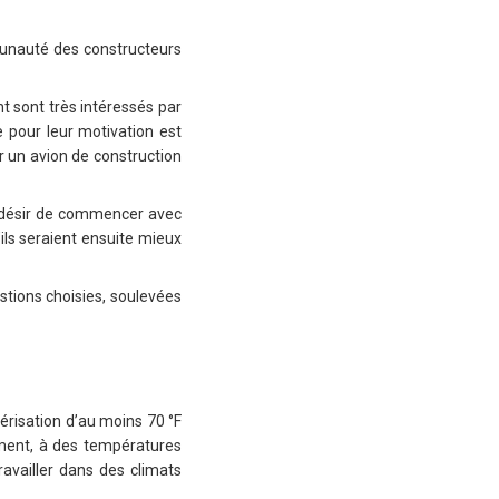
munauté des constructeurs
t sont très intéressés par
e pour leur motivation est
r un avion de construction
le désir de commencer avec
’ils seraient ensuite mieux
stions choisies, soulevées
érisation d’au moins 70 °F
tement, à des températures
ravailler dans des climats