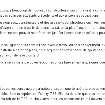
puisque beaucoup de nouveaux constructeurs, qui ont rejoint la com
nt pas eu accès aux écrits précédents et aux anciennes publications.
des nouveaux constructeurs et des aspirants constructeurs qui m’écriven
 d’avion en bois à partir de plans. La raison la plus fréquemment cité
isent ne pas pouvoir honnêtement justifier l’achat d’un kit coûteux pou
oulignent qu’ils sont à l’aise avec le travail du bois et expriment 
struite à partir de plans, pour acquérir de l’expérience. Ils ajoutent qu
eur avion de rêve plus tard.
article servir de lettre ouverte pour répondre brièvement à quelques que
lisées par les constructeurs amateurs exigent une température de polym
fiables. Une exception est l’époxy T-88. Elle durcit, bien que plus len
ela fait de la T-88 un choix idéal pour les constructeurs qui doivent t