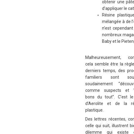
obtenir une pâte
d’appliquer le ca
Résine plastiqu
mélangée à de l’
n’est cependant 
nombreux magasin
Baby et le Pieten
Malheureusement, c
cela semble être la règl
derniers temps, des pro
familiers sont sou
soudainement “découve
comme suspects et “
bons du tout”. C’est l
d’Aerolite et de la ré
plastique.
Des lettres récentes, 
celle qui suit, illustrent b
dilemme qui existe 