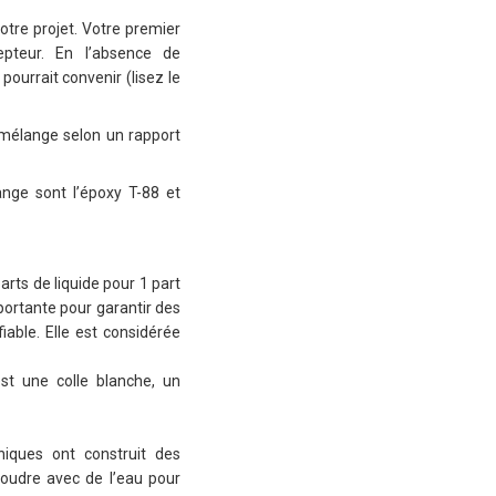
otre projet. Votre premier
epteur. En l’absence de
ourrait convenir (lisez le
n mélange selon un rapport
ange sont l’époxy T-88 et
rts de liquide pour 1 part
mportante pour garantir des
able. Elle est considérée
st une colle blanche, un
nniques ont construit des
oudre avec de l’eau pour