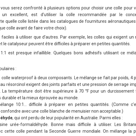
 vous serez confronté à plusieurs options pour choisir une colle pour v
 un excellent, est d’utiliser la colle recommandée par le conc
 quelle colle listée dans les catalogues de fournitures aéronautiques p
e colle avant de faire votre choix).
s faciles à utiliser que d’autres. Par exemple, les colles qui exigent u
et le catalyseur peuvent être difficiles à préparer en petites quantités.
:1 est presque infaillible. Quelques bons adhésifs utilisant ce mél
ulaires :
 colle waterproof à deux composants. Le mélange se fait par poids, 4 pa
 au résorcinol exigent des joints parfaits et une pression de serrage i
 La température doit être supérieure à 70 °F pour un durcissement fi
us durable et la mieux éprouvée au monde.
lange 10:1… difficile à préparer en petites quantités. (Comme c’e
a confondre avec une colle blanche de menuisier non acceptable.)
déhyde
, qui ont perdu de leur popularité en Australie. Parmi elles :
ésine urée-formaldéhyde. Bonne mais difficile à utiliser. Les Brita
c cette colle pendant la Seconde Guerre mondiale. On mélange la p