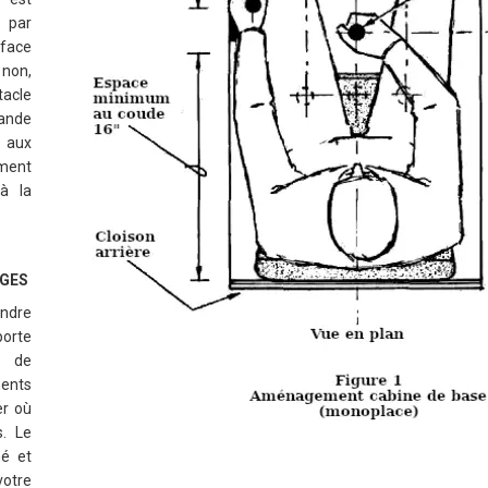
 par
rface
 non,
tacle
ande
 aux
ment
à la
ÈGES
ndre
porte
s de
ents
er où
s. Le
né et
votre