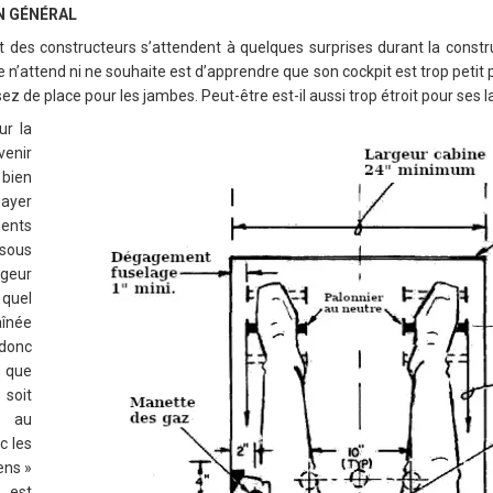
N GÉNÉRAL
 des constructeurs s’attendent à quelques surprises durant la constru
’attend ni ne souhaite est d’apprendre que son cockpit est trop petit pour 
ssez de place pour les jambes. Peut-être est-il aussi trop étroit pour ses 
ur la
venir
 bien
payer
ents
sous
geur
 quel
aînée
donc
 que
soit
t au
c les
ens »
e est