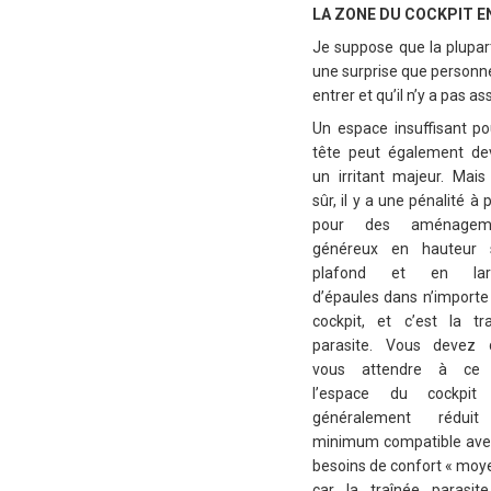
LA ZONE DU COCKPIT E
Je suppose que la plupart
une surprise que personne n
entrer et qu’il n’y a pas a
Un espace insuffisant po
tête peut également de
un irritant majeur. Mais
sûr, il y a une pénalité à 
pour des aménagem
généreux en hauteur 
plafond et en lar
d’épaules dans n’importe
cockpit, et c’est la tr
parasite. Vous devez 
vous attendre à ce
l’espace du cockpit 
généralement rédui
minimum compatible ave
besoins de confort « moy
car la traînée parasit