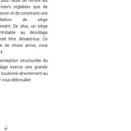
 plus facile de rendre les
nniers réglables que de
evoir et de construire une
tallation de siège
issant. De plus, un siège
ontrôlable au décollage
rait être désastreux. Ce
e de chose arrive, vous
z.
onception structurelle du
elage exerce une grande
re boulonné directement au
 vous débrouiller.