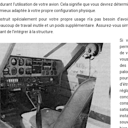
 durant l’utilisation de votre avion. Cela signifie que vous devrez déterm
a mieux adaptée à votre propre configuration physique.
struit spécialement pour votre propre usage n’a pas besoin d’avoir
aucoup de travail inutile et un poids supplémentaire. Assurez-vous si
nt de l’intégrer à la structure.
Si v
perm
de v
vous
des
pal
pou
d’êt
rég
conc
cons
sat
inst
souv