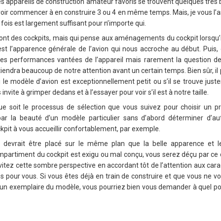
es appareils de construction amateur favoris se trouvent quelques trè
oir commencer à en construire 3 ou 4 en même temps. Mais, je vous l’as
fois est largement suffisant pour n’importe qui.
t des cockpits, mais qui pense aux aménagements du cockpit lorsqu’il
st l’apparence générale de l’avion qui nous accroche au début. Puis, 
les performances vantées de l’appareil mais rarement la question de 
iendra beaucoup de notre attention avant un certain temps. Bien sûr, il
i le modèle d’avion est exceptionnellement petit ou s’il se trouve jus
nvite à grimper dedans et à l’essayer pour voir s’il est à notre taille.
que soit le processus de sélection que vous suivez pour choisir un p
r la beauté d’un modèle particulier sans d’abord déterminer d’aut
pit à vous accueillir confortablement, par exemple.
x devrait être placé sur le même plan que la belle apparence et 
partiment du cockpit est exigu ou mal conçu, vous serez déçu par ce do
tez cette sombre perspective en accordant tôt de l’attention aux carac
 pour vous. Si vous êtes déjà en train de construire et que vous ne v
 un exemplaire du modèle, vous pourriez bien vous demander à quel po