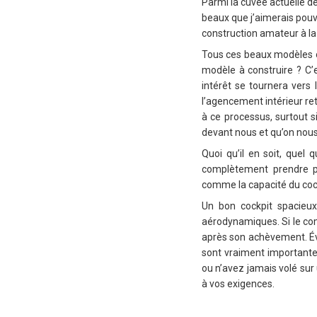
Parmi la cuvée actuelle d
beaux que j’aimerais pouv
construction amateur à la 
Tous ces beaux modèles on
modèle à construire ? C’e
intérêt se tournera vers 
l’agencement intérieur ret
à ce processus, surtout s
devant nous et qu’on nous i
Quoi qu’il en soit, quel 
complètement prendre pa
comme la capacité du cock
Un bon cockpit spacieu
aérodynamiques. Si le com
après son achèvement. Évi
sont vraiment importantes
ou n’avez jamais volé sur
à vos exigences.