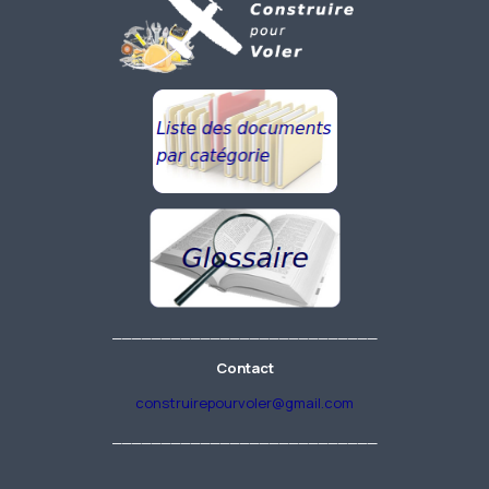
___________________________
Contact
construirepourvoler@gmail.com
___________________________