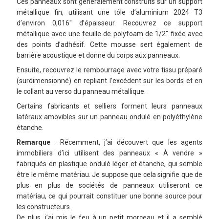
Ces panneaux sont généralement construits sur un support
métallique fin, utilisant une tôle d’aluminium 2024 T3
d’environ 0,016″ d’épaisseur. Recouvrez ce support
métallique avec une feuille de polyfoam de 1/2″ fixée avec
des points d’adhésif. Cette mousse sert également de
barrière acoustique et donne du corps aux panneaux.
Ensuite, recouvrez le rembourrage avec votre tissu préparé
(surdimensionné) en repliant l’excédent sur les bords et en
le collant au verso du panneau métallique.
Certains fabricants et selliers forment leurs panneaux
latéraux amovibles sur un panneau ondulé en polyéthylène
étanche.
Remarque
: Récemment, j’ai découvert que les agents
immobiliers d’ici utilisent des panneaux « À vendre »
fabriqués en plastique ondulé léger et étanche, qui semble
être le même matériau. Je suppose que cela signifie que de
plus en plus de sociétés de panneaux utiliseront ce
matériau, ce qui pourrait constituer une bonne source pour
les constructeurs.
De plus, j’ai mis le feu à un petit morceau et il a semblé