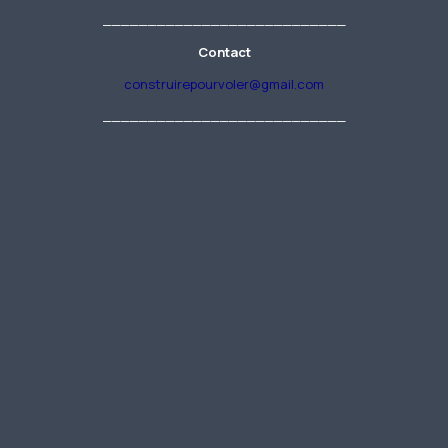
___________________________
Contact
construirepourvoler@gmail.com
___________________________