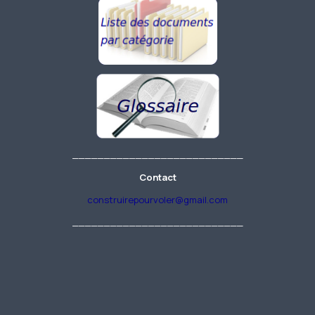
___________________________
Contact
construirepourvoler@gmail.com
___________________________