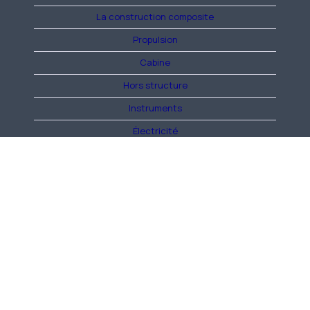
La construction composite
Propulsion
Cabine
Hors structure
Instruments
Électricité
Construction générale
Voler
Réglementation/Fournisseurs
Divers