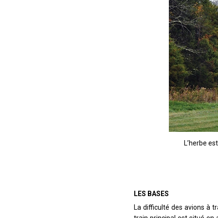
L’herbe est
LES BASES
La difficulté des avions à t
train principal est situé en