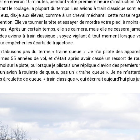
er en environ 10 minutes, pendant votre première heure d’instruction. 
t le roulage, la plupart du temps. Les avions à train classique sont,
à eux, dis-je aux élèves, comme à un cheval méchant ; cette rosse rega
attention. Elle va tourner la tête et essayer de mordre votre pied, à moins
nes. Après un certain temps, elle se calmera, mais elle ne cessera jamai
 des avions à train classique ; soyez vigilant à tout moment lorsqu
 empêcher les écarts de trajectoire.
’abusons pas du terme « traîne queue ». Je n’ai piloté des apparei
mes 55 années de vol, et c’était après avoir cassé un ressort de rou
moi sur la piste, ou lorsque je pilotais une réplique d’avion des premi
 un avion à roulette de queue, pas un « traîne queue ». Je ne m’attard
à roulette de queue, « train classique », qui décrirait aujourd’hui plus ju