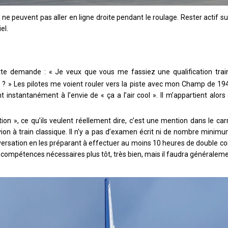
 ne peuvent pas aller en ligne droite pendant le roulage. Rester actif sur
el.
tte demande : « Je veux que vous me fassiez une qualification trai
 » Les pilotes me voient rouler vers la piste avec mon Champ de 194
t instantanément à l’envie de « ça a l’air cool ». Il m’appartient alors 
ation », ce qu’ils veulent réellement dire, c’est une mention dans le ca
on à train classique. Il n’y a pas d’examen écrit ni de nombre minimu
rsation en les préparant à effectuer au moins 10 heures de double c
 compétences nécessaires plus tôt, très bien, mais il faudra généralem