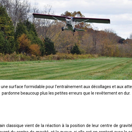
 une surface formidable pour l’entraînement aux décollages et aux atter
pardonne beaucoup plus les petites erreurs que le revêtement en dur.
rain classique vient de la réaction à la position de leur centre de gravité 
 avant du centre de gravité, et la queue, si elle est en contact avec le s