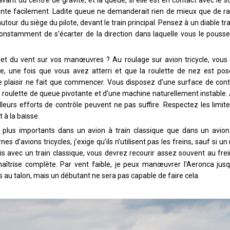
riente facilement. Ladite queue ne demanderait rien de mieux que de ra
utour du siège du pilote, devant le train principal. Pensez à un diable tr
constamment de s’écarter de la direction dans laquelle vous le poussez.
ffet du vent sur vos manœuvres ? Au roulage sur avion tricycle, vou
, une fois que vous avez atterri et que la roulette de nez est posé
 le plaisir ne fait que commencer. Vous disposez d’une surface de con
ne roulette de queue pivotante et d’une machine naturellement instable. 
leurs efforts de contrôle peuvent ne pas suffire. Respectez les limite
t à la baisse.
plus importants dans un avion à train classique que dans un avion à
s d’avions tricycles, j’exige qu’ils n’utilisent pas les freins, sauf si 
is avec un train classique, vous devrez recourir assez souvent au frei
maîtrise complète. Par vent faible, je peux manœuvrer l’Aeronca jusq
 au talon, mais un débutant ne sera pas capable de faire cela.