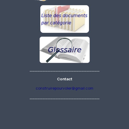
___________________________
Contact
construirepourvoler@gmail.com
___________________________