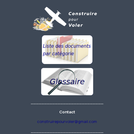
___________________________
Contact
construirepourvoler@gmail.com
___________________________