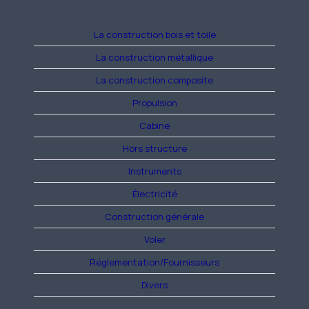
La construction bois et toile
La construction métallique
La construction composite
Propulsion
Cabine
Hors structure
Instruments
Électricité
Construction générale
Voler
Réglementation/Fournisseurs
Divers