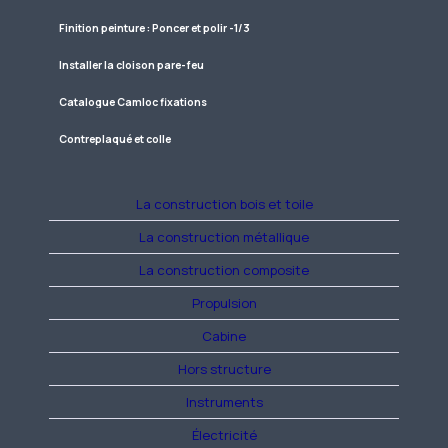
Finition peinture : Poncer et polir -1/3
Installer la cloison pare-feu
Catalogue Camloc fixations
Contreplaqué et colle
La construction bois et toile
La construction métallique
La construction composite
Propulsion
Cabine
Hors structure
Instruments
Électricité