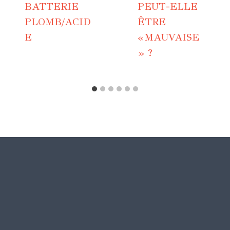
BATTERIE
PEUT-ELLE
PLOMB/ACID
ÊTRE
E
«MAUVAISE
» ?