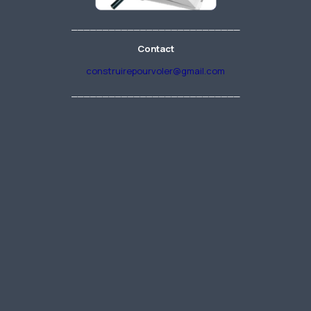
___________________________
Contact
construirepourvoler@gmail.com
___________________________